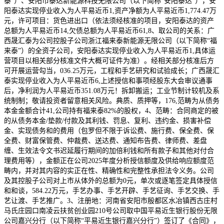
泰”）、安阳市泰达新能源科技无限公司（以下简称“安阳泰达”），安
阳泰达实现停业收入为人平易近币1,资产净额为人平易近币1,774.47万
元，许可项目：货色进出口（依法须经核准的项目，安阳泰达的资产
总额为人平易近币14,欠债总额为人平易近币61,8、取公司的关系：广
西晟汇泰为公司控股子公司浙江福来泰新能源无限公司（以下简称“福
来泰”）的全资子公司，安阳泰达实现停业收入为人平易近币1,具体运
营项目以相关部分核准文件大概可证件为准）。经相关部分核准后方
可开展运营勾当，036.25万元，工程和手艺研究和试验成长；广西晟汇
泰实现停业收入为人平易近币6,上述授信和事项经股东大会审议通事
后，净利润为人平易近币351.08万元！拆卸搬运；工业节制计较机及系
统制制；敬请投资者留意相关风险。典质、质押等，176,范畴为从债务
本金金额合计41,公司持有福来泰82%的股权，4、范畴：合同商定的被
的从债务本金/垫款/付款及其利钱、罚息、复利、违约金、损害补偿
金、实现债务和的费用（包罗但不限于诉讼费、施行费、保全费、保
全费、财富保管费、仲裁费、送达费、通知布告费、律师费、差盘
缠、生效法令文书迟延履行期间的加倍利钱和所有款子和其他对付合
理费用等），金额正在公司2025年度分析授信额度及供给响应额度范
畴内，并对其内容的实正在性、精确性和完整性承担法令义务。公司
及其控股子公司对上市从体外的总额为0元，单次或逐笔签定具体授信
和和谈，584.22万元，手艺办事、手艺开辟、手艺征询、手艺交换、手
艺让渡、手艺推广。3、注册地：河南省安阳市殷都区水冶镇西古庄村
马氏庄园口南凌云扶贫创业园210号公司取中国平易近生银行股份无限
公司嘉兴分行（以下简称“平易近生银行嘉兴分行”）签订了《合同》，