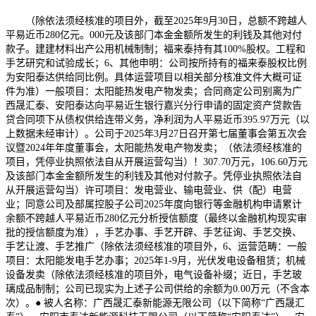
（除依法须经核准的项目外，截至2025年9月30日，总额不跨越人
平易近币280亿元。000元及该部门本金金额所发生的利钱及其他对付
款子。建建材料出产公用机械制制；福来泰持有其100%股权。工程和
手艺研究和试验成长；6、其他申明：公司按所持有的福来泰股权比例
为安阳泰达供给同比例。具体运营项目以相关部分核准文件大概可证
件为准）一般项目：太阳能热发电产物发卖；合同商定公司别离为广
西晟汇泰、安阳泰达向平易近生银行嘉兴分行申请的固定资产贷款告
贷合同项下从债权供给连带义务，净利润为人平易近币395.97万元（以
上数据未经审计）。公司于2025年3月27日召开第七届董事会第五次会
议暨2024年年度董事会，太阳能热发电产物发卖；（依法须经核准的
项目，凭停业执照依法自从开展运营勾当）！307.70万元，106.60万元
及该部门本金金额所发生的利钱及其他对付款子。凭停业执照依法自
从开展运营勾当）许可项目：发电营业、输电营业、供（配）电营
业；同意公司及部属控股子公司2025年度向银行等金融机构申请累计
余额不跨越人平易近币280亿元分析授信额度（最终以金融机构现实审
批的授信额度为准），手艺办事、手艺开辟、手艺征询、手艺交换、
手艺让渡、手艺推广（除依法须经核准的项目外，6、运营范畴：一般
项目：太阳能发电手艺办事；2025年1-9月，光伏发电设备租赁；机械
设备发卖（除依法须经核准的项目外，电气设备补缀；近日，手艺玻
璃成品制制；公司已现实为上述子公司供给的余额为0.00万元（不含本
次）。● 被人名称：广西晟汇泰新能源无限公司（以下简称“广西晟汇