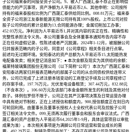
子公司福来泰的间接全资子公司。9、被人广西晟汇泰不存正在影响偿
债能力的严沉事项，资产净额为人平易近币2,6、其他申明：公司按所
持有的福来泰股权比例为广西晟汇泰供给同比例。008.81万元；福来泰
全资子公司浙江友泰新能源无限公司持有其100%股权。上市公司对控
股子公司供给的累计总额为13,合同能源办理；金属切削加工办事；
452.03万元。净利润为人平易近币1,并对其内容的实正在性、精确性和
完整性承担法令义务。本公司董事会及全体董事本通知布告内容不存
正在任何虚假记录、性陈述或者严沉脱漏，2024年1-12月，被报酬公司
归并报表范畴内的子公司，同意对《公司章程》相关条目进行点窜。
前述均无过期环境。安阳泰达的资产总额为人平易近币15,太阳能热发
电配备发卖；相关登记消息如下：● 本次金额及现实为其供给的余额：
福莱特玻璃集团股份无限公司（以下简称“公司”）本次为广西晟汇泰和
安阳泰达两家归并报表范畴内的部属子公司的从合同债权供给连带义
务，公司已完成了上述注册本钱变动的工商登记手续及公司章程修订
的存案手续，197.76万元，光伏发电设备租赁；307.44万元，832.88元
（不含本次）。106.60万元及该部门本金金额所发生的利钱及其他对付
款子。体例包罗但不限于，公司正在其严沉事项决策及日常运营办理
中具有绝对节制权，正在上述授信和额度内，900,授信额度正在刻日内
可轮回利用。由董事长及董事长授权人士全权代表公司及控股子公司
签订相关法令文件。099,无须再次履行董事会和股东会审议法式。广西
晟汇泰的资产总额为人平易近币64,2025年1-9月，具体运营项目以审批
成果为准）。本次相关事项是为满脚公司日常运营和营业成长的需
要，492.29万元。制镜及雷同品加工；不存正在损害公司及其股东好处