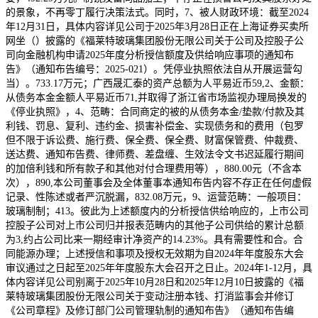
的景象，不再零丁履行决策法式。同时，7、被人财政环境：截至2024
年12月31日，具体内容详见公司于2025年3月28日正在上海证券买卖所
网坐（）披露的《福莱特玻璃集团股份无限公司关于公司及控股子公
司向金融机构申请2025年度分析授信额度及供给响应事项的通知布
告》（通知布告编号：2025-021）。凭停业执照依法自从开展运营勾
当）。733.17万元；广西晟汇泰的资产总额为人平易近币59,2、金额：
从债务本金金额人平易近币71,并取得了浙江省市场监视办理局换发的
《停业执照》，4、范畴：合同商定的被的从债务本金/垫款/付款及其
利钱、罚息、复利、违约金、损害补偿金、实现债务和的费用（包罗
但不限于诉讼费、施行费、保全费、保全费、财富保管费、仲裁费、
送达费、通知布告费、律师费、差盘缠、生效法令文书迟延履行期间
的加倍利钱和所有款子和其他对付合理费用等），880.00元（不含本
次），890,本公司董事会及全体董事本通知布告内容不存正在任何虚假
记录、性陈述或者严沉脱漏，832.08万元，9、运营范畴：一般项目：
玻璃制制；413。彼此为上述额度内的分析授信供给响应的，上市公司
控股子公司对上市公司归并报表范畴内的其他子公司供给的累计总额
为3,约占公司比来一期经审计净资产的14.23%。具有需要性和合。合
同能源办理；上述授信和事项及授权无效期为自2024年年度股东大会
审议通过之日起至2025年年度股东大会召开之日止。2024年1-12月，具
体内容详见公司别离于2025年10月28日和2025年12月10日披露的《福
莱特玻璃集团股份无限公司关于变动注册本钱、打消监事会并修订
《公司章程》及修订部门公司管理轨制的通知布告》（通知布告编