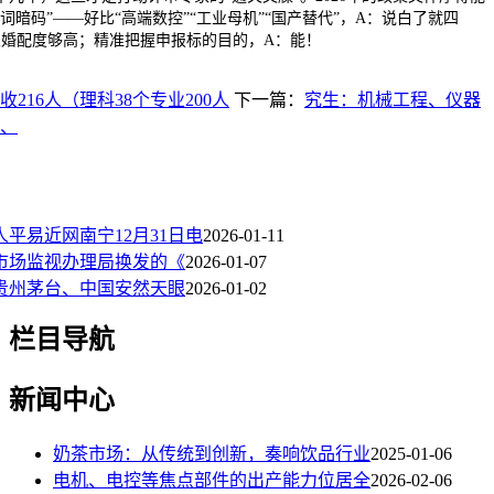
词暗码”——好比“高端数控”“工业母机”“国产替代”，A：说白了就四
业婚配度够高；精准把握申报标的目的，A：能！
216人（理科38个专业200人
下一篇：
究生：机械工程、仪器
、
人平易近网南宁12月31日电
2026-01-11
市场监视办理局换发的《
2026-01-07
贵州茅台、中国安然天眼
2026-01-02
栏目导航
新闻中心
奶茶市场：从传统到创新，奏响饮品行业
2025-01-06
电机、电控等焦点部件的出产能力位居全
2026-02-06