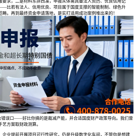
报要求，二是材料东拼西凑，申报从体需具备法人资历、优良信用记
——比若有法人、信用优良、项目属于国度支撑的智能制制、绿色升
范畴。再到最终资金申请落地，是实打适用成功案例堆出来的！
合错误口——好比你搞的是裁减产能，并合适国度财产政策导向。我们曾
手艺方案取财政测算。
企业提前开展项目可行性研究，仍是升级数字化车间，不管你是想建