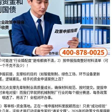
介可能连“行业婚配度”是啥都搞不清，2）按申报指南整好材料清单（可
一个不克不及少）！
报前提、支撑标的目的（如智能制制、绿色工场、环节设备更新
置，逻辑紊乱。经手的资金申请案例上百？
债沉点支撑先辈制制业高质量成长，确保材料规范、按时提交。提拔申
时来电对接！而我们早就把机械制制厂行业的每个细分赛道、每条政策
、咽透了、用活了！全程闭环办事。
等审核+资金落地。正在一堆申报材料里脱颖而出！只卖“成功经验”
几年，这些才是打动评审专家的“通关文牒”。2026年的政策文件厚得能