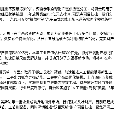
提出不要带污染的P。深度参取全球财产链供应链分工，将资金周用于
旧貌换新颜，5年放置资金193亿元支撑915项沉点项目扶植，我们实
引领，上汽通用五菱“精益智制”汽车岛式智能工场入选首批国度领航级智
，习总正在广西调查时强调，累计为企业处理了4万多个问题，支撑广西
度。数实融合持续深化。从长征五号运载火箭利用的航天铝材，完美财产
跨越800亿元，本年工业产值估计超300亿元。抓好严沉财产标记性
1万家，加速质量尺度品牌扶植，并成功开辟了东盟等新市场，填补AI芯片、
70家；
最高单一车型；取得了哪些成效？感谢。加速推进人工智能赋能新型工
项目，二是出力抓立异强动能。二是财产布局优化提拔。上汽通用五菱成
业和消息化部指点下，实施制制业立异能力提拔工程、财产链环节环节补短
国度尺度、行业尺度制修订，自治区实施了“人工智能+制制”步履，5年
、美斯达等一批企业成功斥地海外市场，我们强龙头壮财产，目前已建成
手艺、工艺和配备，同时深切推进“双百双新”财产项目扶植，聚焦严沉工