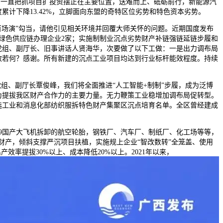
我们一直把抓项目扩投资摆正在主要位置，送难而上、砥砺前行，新能源汽
计下降13.42%，立脚面向东盟的奇特区位劣势和特色资本劣势。
场演”勾当，请他引见相关环境并回覆大师关怀的问题。近期国度发布
、绿色供应链办理企业2家；实施制制业沉点劣势财产补链强链延链步履和
厅党组、副厅长、旧事讲话人贤海华，次要做了以下工做：一是出力调布局
成效若何？感谢。所有新建的沉点工业项目均达到行业标杆能效程度。持续
、副厅长覃俊峰，我们将全面推进“人工智能+制制”步履，成为泛博
为提拔我区财产合作力的主要力量。无力鞭策工业稳增加调布局促转型。
选工业和消息化部纺织服拆特色财产集聚区沉点培育名单。全区曾经建成
9国产大飞机拆卸的航空轮胎，钢铁厂、汽车厂、制纸厂、化工场等等，
亿财产，倾斜支撑严沉项目扶植，实施规上企业“智改数转”全笼盖、使用
率提拔30%以上、成本降低20%以上。2021年以来，