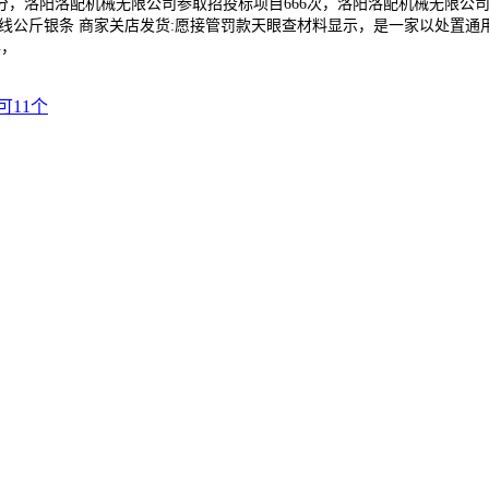
35分，洛阳洛配机械无限公司参取招投标项目666次，洛阳洛配机械无限公
公斤银条 商家关店发货:愿接管罚款天眼查材料显示，是一家以处置通用设备
年，
11个