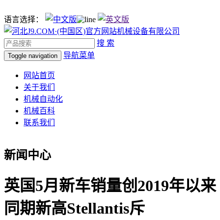
语言选择：
搜 索
导航菜单
Toggle navigation
网站首页
关于我们
机械自动化
机械百科
联系我们
新闻中心
英国5月新车销量创2019年以来
同期新高Stellantis斥