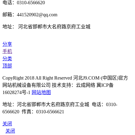
电话：0310-6566620
邮箱：441520902@qq.com
地址： 河北省邯郸市大名府路京府工业城
分享
手机
分类
顶部
CopyRight 2018 All Right Reserved 河北J9.COM·(中国区)官方
网站机械设备有限公司 技术支持：云成网络 冀ICP备
16028274号-1
网站地图
地址：河北省邯郸市大名府路京府工业城 电话：0310-
6566620 传真：0310-6566621
关闭
关闭