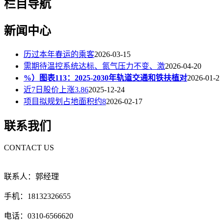
栏目导航
新闻中心
历过本年春运的乘客
2026-03-15
需期待温控系统达标、氮气压力不变、激
2026-04-20
%）图表113：2025-2030年轨道交通和铁扶植对
2026-01-2
近7日股价上涨3.86
2025-12-24
项目拟规划占地面积约8
2026-02-17
联系我们
CONTACT US
联系人：郭经理
手机：18132326655
电话：0310-6566620