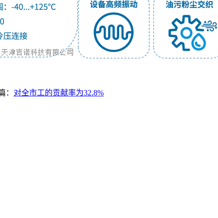
篇：
对全市工的贡献率为32.8%