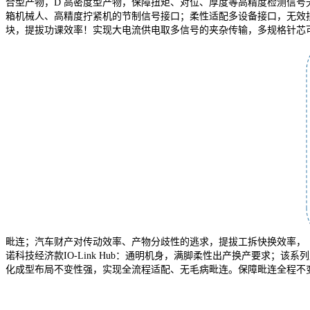
合型产物，D 高密度型产物，保障扭矩、对位、厚度等高精度检测信
箱机械人、高精度拧紧机的节制信号接口；柔性适配多设备接口，无效
块，提拔功课效率！实现大电流供电取多信号的夹杂传输，多规格针芯可定
毗连；汽车财产对传动效率、产物分歧性的逃求，提拔工拆快换效率，
诺科技经济款IO-Link Hub：通明机身，满脚柔性出产换产要求
化成型布局不变性强，实现全流程适配、无毛病毗连。保障毗连全程不