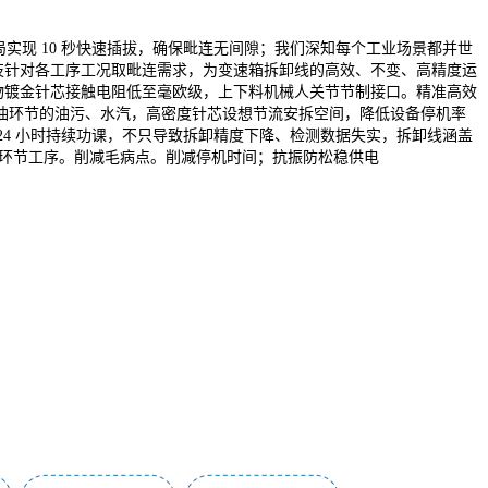
实现 10 秒快速插拔，确保毗连无间隙；我们深知每个工业场景都并世
科技针对各工序工况取毗连需求，为变速箱拆卸线的高效、不变、高精度运
系列产物镀金针芯接触电阻低至毫欧级，上下料机械人关节节制接口。精准高效
加抽油环节的油污、水汽，高密度针芯设想节流安拆空间，降低设备停机率
24 小时持续功课，不只导致拆卸精度下降、检测数据失实，拆卸线涵盖
等环节工序。削减毛病点。削减停机时间；抗振防松稳供电