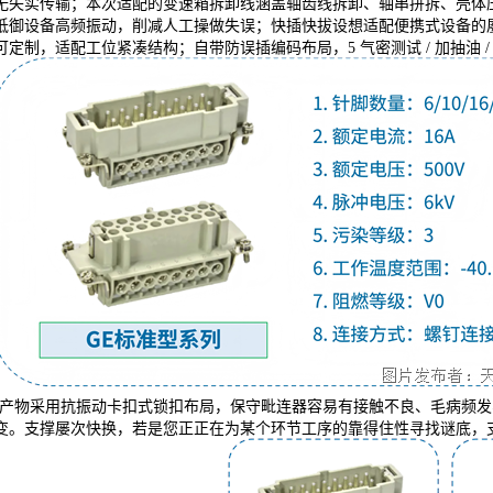
号无失实传输；本次适配的变速箱拆卸线涵盖轴齿线拆卸、轴串拼拆、壳体
抵御设备高频振动，削减人工操做失误；快插快拔设想适配便携式设备的
制，适配工位紧凑结构；自带防误插编码布局，5 气密测试 / 加抽油 
；该系列产物采用抗振动卡扣式锁扣布局，保守毗连器容易有接触不良、毛病
变。支撑屡次快换，若是您正正在为某个环节工序的靠得住性寻找谜底，