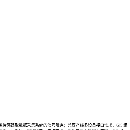
隙传感器取数据采集系统的信号毗连；兼容产线多设备接口需求，GK 组