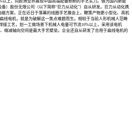
0%以上，向欧洲业界展现中国高端配备制制的手艺实力。做为国内新能
设备）股份无限公司（以下简称“巨力从动化”）自从研发。巨力从动化携
新电磁方案，正在近日于落幕的线圈手艺展会上，鞭策产物更小型化、高机
用扁线电机，就是为破解这一焦点难题而生。相较于当前人形机械人范畴
焊接工艺，划一工做场景下机械人电量可节流10%以上，采用该电机
度、缩减轴向空间是最大手艺壁垒。企业还自从研发了合用于扁线电机的