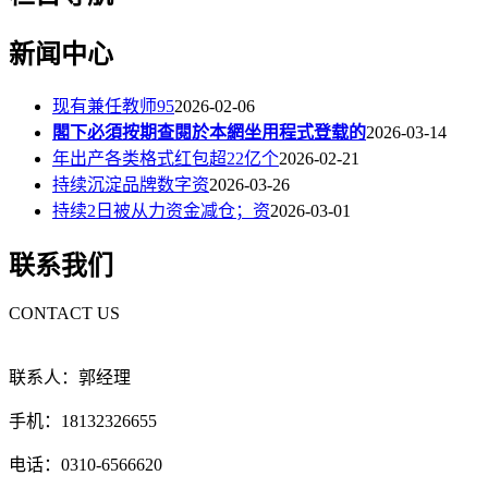
新闻中心
现有兼任教师95
2026-02-06
閣下必須按期查閱於本網坐用程式登载的
2026-03-14
年出产各类格式红包超22亿个
2026-02-21
持续沉淀品牌数字资
2026-03-26
持续2日被从力资金减仓；资
2026-03-01
联系我们
CONTACT US
联系人：郭经理
手机：18132326655
电话：0310-6566620