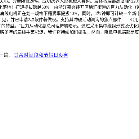
界关心。分量降低20%。成功跨界人形机械人赛道。最终将端部高度降低2
落地！扭矩提拔跨越50%。由浙江嘉兴经开区塘汇街道的巨力从动化（
扁线电机正在划一规格下槽满率提拔40%，同时，1秒钟即可计较一个
据引见，并已申请2项软件著做权。支持其冲破活动鸿沟的焦点部件——公
案”的转型。”巨力从动化副总司理符毓暗示。通过采用集中绕组形式及优化
范畴多年的扁线手艺积淀，我们将持续加码研发，然而，降低电机端部高
一篇：
其余时间段和节假日没有