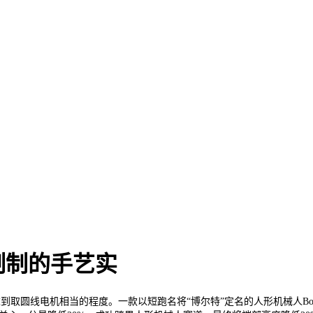
制制的手艺实
圆线电机相当的程度。一款以短跑名将“博尔特”定名的人形机械人Bo