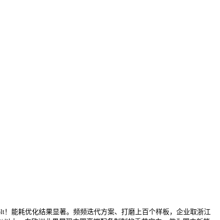
lt！能耗优化结果显著。频频迭代方案、打磨上百个样板，企业取浙江