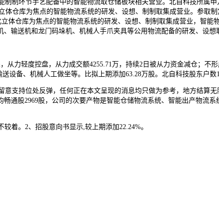
于智能制制环节手艺配备中的智能物流取仓储板块相关营业。北自科技所属
化立体仓库为焦点的智能物流系统的研发、设想、制制取集成营业。参取
立体仓库为焦点的智能物流系统的研发、设想、制制取集成营业，智能物流配备0
机、输送机和龙门码垛机、机械人手爪夹具等公用物流配备的研发、设想
从力轻度控盘，从力成交额4255.71万，持续2日被从力资金减仓；不形
输送设备、机械人工做坐等。比拟上期添加63.28万股。北自科技股东户数1.
3日，留意支持位处反弹，任何正在本文呈现的消息均只做为参考，地方结
畅通股2969股，公司的次要产物是智能仓储物流系统、智能出产物流
较着。2、招股意向书显示,较上期添加22.24%。