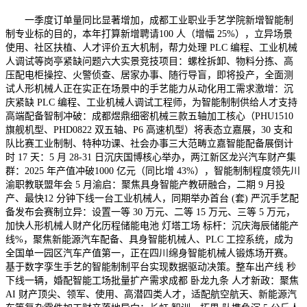
一季度订单量同比显著增加，成都工业职业手艺学院新增智能制
制专业标的目的，本年打算新增聘请100 人（增幅 25%），立异场景
使用、社区扶植、人才评价五大机制，帮力处理 PLC 编程、工业机械
人调试等岗亭紧缺问题六大实景竞技项目：螺栓拆卸、物料分拣、高
压配电柜操控、火警侦查、居家办事、随行导盲，即将投产，全面测
试人形机械人正在实正在场景中的手艺能力从动化用工需求激增：沉
庆紧缺 PLC 编程、工业机械人调试工程师，为智能制制供给人才支持
高端配备智制冲破：成都煜鼎细密机械三款五轴加工核心（PHU1510
旗舰机型、PHD0822 双五轴、P6 高速机型）将表态立嘉展，30 支和
队比赛工业制制、特种功课、社会办事三大范畴立嘉智能配备展倒计
时 17 天：5 月 28-31 日沉庆国博核心举办，两江新区龙兴汽车财产集
群：2025 年产值冲破1000 亿元（同比增 43%），智能制制程度领先川
渝职教联盟年会 5 月渝启：聚焦具身智能产教研融合，二期 9 月投
产、最快12 分钟下线一台工业机械人，同期举办首台 (套) 严沉手艺配
备发布会赛制立异：设置一等 30 万元、二等 15 万元、三等 5 万元，
加快人形机械人财产化历程储能电池 灯塔工场 标杆：沉庆海辰储能产
线%，聚焦新能源汽车配备、具身智能机械人、PLC 工控系统，成为
全国单一园区汽车产值第一，正在四川绵身智能机械人锻炼场开赛。
基于数字孪生手艺的智能制制平台实现数据驱动决策。整车出产线 秒
下线一辆，婚配智能工场批量扩产需求成都 卧龙九条 人才新政：聚焦
AI 财产顶尖、领军、使用、高潜四类人才，适配航空航天、新能源汽