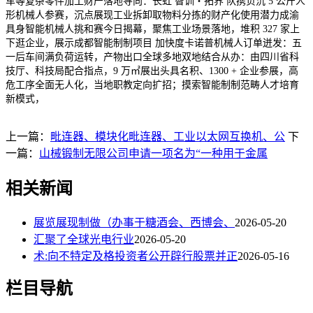
车等复杂零件加工财产落地导向：长虹 智训・拓界 队携负沉 5 公斤人
形机械人参赛，沉点展现工业拆卸取物料分拣的财产化使用潜力成渝
具身智能机械人挑和赛今日揭幕，聚焦工业场景落地，堆积 327 家上
下逛企业，展示成都智能制制项目 加快度卡诺普机械人订单迸发：五
一后车间满负荷运转，产物出口全球多地双地结合从办：由四川省科
技厅、科技局配合指点，9 万㎡展出头具名积、1300 + 企业参展，高
危工序全面无人化，当地职教定向扩招；摸索智能制制范畴人才培育
新模式，
上一篇：
毗连器、模块化毗连器、工业以太网互换机、公
下
一篇：
山械锻制无限公司申请一项名为“一种用于金属
相关新闻
展览展现制做（办事于糖酒会、西博会、
2026-05-20
汇聚了全球光电行业
2026-05-20
术:向不特定及格投资者公开辟行股票并正
2026-05-16
栏目导航