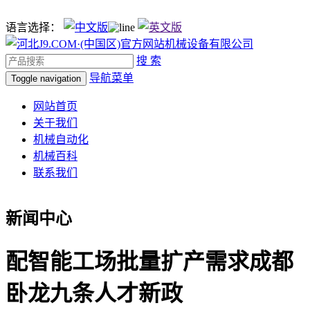
语言选择：
搜 索
导航菜单
Toggle navigation
网站首页
关于我们
机械自动化
机械百科
联系我们
新闻中心
配智能工场批量扩产需求成都
卧龙九条人才新政