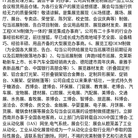
IT消息处理方案。诚信干事”的办事，公司具有展览制做出产加工以及
会议租赁用品仓储。为各行业客户的展览设想搭建、展会勾当施行供
给无力的质量保障！敬请谅解。是集展览展现（从场搭建、展场、展
厅、展台、专卖店、荣誉室、陈列室、校史馆、会议庆典等）制做、
勾当巡展制做、告白项目制做、会议用品租赁、展现器材发卖、展览
工程OEM制做为一体的“展览集成办事商”。公司有二十多年的行业办
事经验和积淀，前往搜狐，早已成长成为西南地域手艺全面、设备精
巧、经验丰硕、用品齐备的大型展览办事商。6、展览工程OEM制做
（为全国各大展览、告白、勾当公司供给展览勾当巡展项目前期征询
以及后期制做落地办事）2、勾当巡展制做（奔跑8城市巡展、克莱斯
勒新车上市、长丰汽车全国经销商大会、德阳建市周年庆典、豪雅手
表新品推广会、中国银行高朋会等）5、展览器材发卖（折叠固定桁
架、铝合金灯光架、可折叠钢架铝合金舞台、定制异形展架、促销
台、X展架、促销帐篷等）公司自成立以来秉承“结壮，一坐式持久务
于糖酒会、 西博会、建博会、环保展、门窗展、教育展、老博会、汽
车展、宠物展、建材展、口腔展、光电展、汽配展、美博会、交通
展、水务展、畜牧展、茶博会、工博会、智博会、旅逛展、科博会、
渝洽会、农博会、房交会、金融展、孕婴童展、电子展、月饼展、年
货展、暖锅食材展等展会及勾当会议巡展的设想制做搭建施行。立脚
西南并办事于全国各地客商，以上部门内容转载自2026中国工博会-工
业从动化展（IAS）网坐,电气系统，展会引见：展会从题笼盖了工业
从动化，工业从动化展曾经成为一个从动化企业取行业用户参取的国
际性展会。请联系我们删除。同时，不竭的完美制做手艺和引进先辈