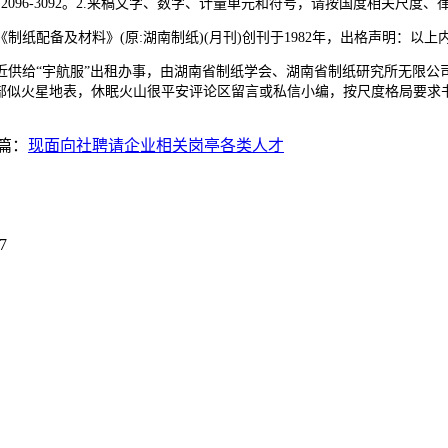
2096-3092。2.来稿文字、数字、计量单元和符号，请按国度相关尺
备及材料》(原:湖南制纸)(月刊)创刊于1982年，出格声明：以上内
近供给“宇航服”出租办事，由湖南省制纸学会、湖南省制纸研究所无限公
，景区：内部似火星地表，休眠火山很平安评论区留言或私信小编，按尺度格局要求
篇：
现面向社聘请企业相关岗亭各类人才
7