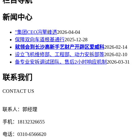
栏目导航
新闻中心
”集团CEO冯擎峰透
2026-04-04
保障双向车道根基通行
2025-12-28
就领会到长沙高新手艺财产开辟区爱威科
2026-02-14
设立飞机维修部、工程部、动力安拆部等
2026-02-10
备专业安拆调试团队、售后2小时响应机制
2026-03-31
联系我们
CONTACT US
联系人：郭经理
手机：18132326655
电话：0310-6566620