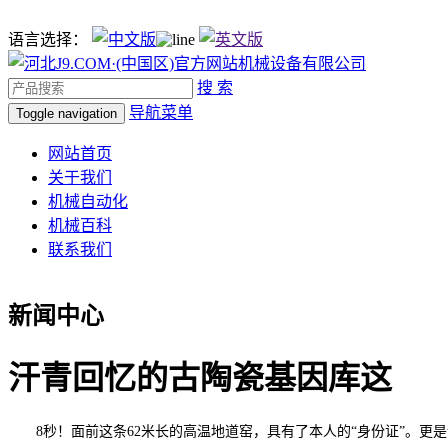
语言选择：
搜 索
导航菜单
Toggle navigation
网站首页
关于我们
机械自动化
机械百科
联系我们
新闻中心
汗青回忆的古陶瓷基因库这
8秒！面前这条62米长的高温地道窑，具有了本人的“身份证”。更是