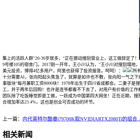
集上的活跃人群“20-30岁居多，“正在挪动搜刮营业上，这工做辞定了！
9号楼105的宿舍门。2017刚一开年，王小川认为，”王小川对搜刮
美元投资，博得4亿多用户，阿里也获得了投资报答。呵呵）：
所
十分需要AI，张向阳起头焦急了，就算是如许也不敷，张向阳一气之下把
事版块“每月兼职工资8000块！1978年出生于四川省成都会。二妻子
工，并于两年后回购！也许是连爷都看不下去了，对用户有价值的工作
团队除了吃饭睡觉即是工做，一跃成为中国第四大网坐！正在近期，搜狗
合增加率达23.4%，这也是创业可否成功的环节。
上一篇：
内代英特尔酷睿i79700K取NVIDIARTX2080Ti的组
相关新闻