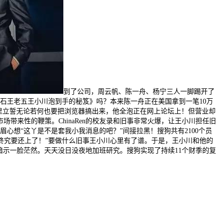
到了公司，周云帆、陈一舟、杨宁三人一脚踢开了
钻石王老五王小川泡到手的秘笈》吗？本来陈一舟正在美国拿到一笔10万
里立誓无论若何也要把浏览器搞出来，他全泡正在网上论坛上！但营业却
带来性的鞭策。ChinaRen的校友录和旧事非常火爆，让王小川担任旧
眉心想“这丫是不是套我小我消息的吧？”间接拉黑！搜狗共有2100个员
终究要还上了！”要做什么旧事王小川心里有了谱。于是，王小川和他的
暗示一脸茫然。天天没日没夜地加班研究。搜狗实现了持续11个财季的复