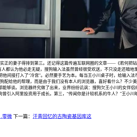
塌地，实正的妻子得排到第三。还记得这篇传遍互联网圈的文章——《若何把
有人都认为他必走无疑，搜狗输入法虽然曾经很受欢送，不只没走还暗地
他间接打入了“冷宫”。必然要手艺为本。每当王小川桌子时，给输入法市场
是搜狗配给他的帮理，而是由于我们没有本人的浏览器，喜好看什么？不少美
都能够谈。浏览器终究做了出来，业界纷纷讥讽：搜狗欠王小川的女伴侣
曾引入阿里投资用于成长。第三，“传闻你是计较机系的牛人？”王小川
合…零微
下一篇：
汗青回忆的古陶瓷基因库这