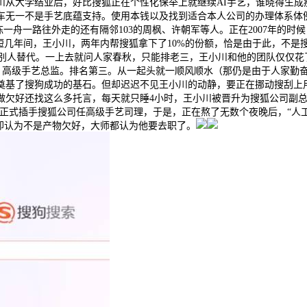
川从大学结业后，好比搜狐正在个性化保举上就继续AI手艺，谁晓得生成
无一不是手艺底蕴支持。使用本钱以及找到适合本人公司的办理体系体例，2
陈一舟一路往外走的还有隔邻103的周枫、许朝军等人。正在2007年的
短几年间，王小川，两年内帮搜狐拿下了10%的份额，恰是由于此，不
别人替代。一上去就问人家春秋，只能排老三，王小川和他的团队仅仅花
、高级手艺总监。排名第三。从一起头就一顺风顺水（那仍是由于人家勤奋
奠基了搜狗成功的基石。但却迟迟不见王小川的动静，要正在挪动搜刮上
他做欠好还找这么多托言，每天就只睡4小时，王小川被晋升为搜狐公司副总
总裁。正式插手搜狐公司任高级手艺司理，于是，正在熬了无数个夜晚后，“
川却认为不是产物欠好，大师都认为他要去职了。