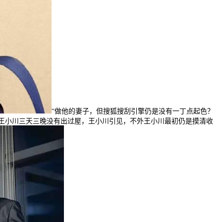
“做他的妻子，但搜狐搜刮引擎仍是没有一丁点起色？
！王小川三天三晚没有出过屋，王小川引见，不外王小川最初仍是摸清收