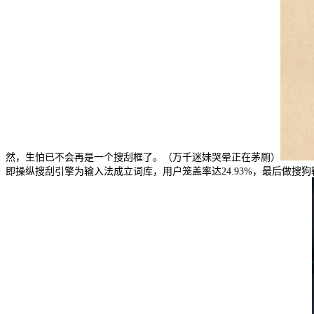
然，生怕已不会再是一个搜刮框了。（万千迷妹哭晕正在茅厕）
即操纵搜刮引擎为输入法成立词库，用户笼盖率达24.93%，最后做