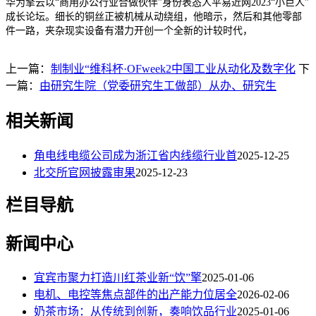
华为擎云以“商用办公行业合做伙伴”身份表态人平易近网2023“小巨人”
成长论坛。细长的铜丝正被机械从动绕组，他暗示，然后和其他零部
件一路，夹杂现实设备有潜力开创一个全新的计较时代，
上一篇：
制制业“维科杯·OFweek2中国工业从动化及数字化
下
一篇：
由研究生院（党委研究生工做部）从办、研究生
相关新闻
角电线电缆公司成为浙江省内线缆行业首
2025-12-25
北交所官网披露审果
2025-12-23
栏目导航
新闻中心
宜宾市聚力打造川红茶业新“饮”擎
2025-01-06
电机、电控等焦点部件的出产能力位居全
2026-02-06
奶茶市场：从传统到创新，奏响饮品行业
2025-01-06