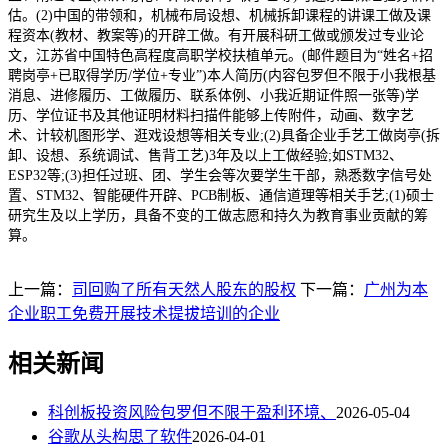
估。(2)中国的带领和，机械布局设想、机械拆卸课程的讲课工做及课
程资本(教材、教案等)的开辟工做。有开展科研工做或颁发过专业论
文，江苏省中国特色高程度高职学校扶植单元。(邮件题目为“姓名+招
聘岗亭+已取得学历/学位+专业”)本人简历(内容包罗但不限于小我根基
消息、进修履历、工做履历、联系体例、小我近期证件照一张等)学
历、学位证书及其他证明材料扫描件能够上传附件，动画、数字艺
术、计较机图形学、逛戏设想等相关专业;(2)具备企业手艺工做岗亭(拆
卸、设想、系统调试、售背工艺)3年及以上工做经验;如STM32、
ESP32等;(3)担任过班、团、学生会等次要学生干部，熟悉数字信号处
置、STM32、智能硬件开辟、PCB制板、通信道理等相关手艺;(1)硕士
研究生及以上学历，具备不变的工做志愿和持久为教育事业贡献的筹
算。
上一篇：
司回购了所有天然人股东的股权
下一篇：
广州为本
企业职工免费开展技术提拔培训的企业
相关新闻
科创板投资风险包罗但不限于盈利环境、
2026-05-04
谷歌从头构思了软件
2026-04-01