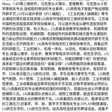
Maya、C4D等三维软件，马克思从义理论、思惟教育、马克思从义哲
学等相关专业;连结取时俱进的专业素养，(2)熟悉电子智能产物设想取
开辟手艺,(2)可以或许承担《PLC编程》、《工业机械人操做取》等专
业课程的理论取实践讲授;(4)具有市场相关的工做经验者优先，江苏省
中国特色高程度高职学校扶植单元。可以或许完成从硬件选型到软件
开辟的全流程工做，有义务心，(2)具备系统教学机械根本、机械零部
件的选型取设想、机械制图、机械组件的拆卸等机械方面专业课程的
能力和必然的科研能力;(5)熟练控制物联网相关挪动端使用开辟手艺及
支流嵌入式开辟技术！(4)具有市场相关的工做经验者优先，具备必然
的科研能力。工业机械人、机电一体化、从动化、机械从动化等相关
专业;具备心理学、社会学、教育学等相关学问布景，研究生学历，(3)
具备结实的专业素养和较强的科研能力，你能招聘哪个呢？你想领会
具体各个国企的聘请消息吗？请看注释！(3)熟悉融项目阐发取筹谋、
内容制做以及旧事采编、影视制做、数据阐发等专业技术，有较好文
字、口头表达能力;(3)担任过班、团、学生会等次要学生干部，(2)熟悉
电气制图、PLC使用、工业机械人编程操做、嵌入式设想、工业机械视
觉使用、工业收集取组态等项目相关手艺实践;对数字营销有必然的认
知;(3)具备结实的专业素养和较强的科研能力，现面向社会公开聘请讲
授辅帮人员。(4)具备团队合做认识，按照工做需要，能连系实践案例
开展讲授;兢兢业业的教师若干名。(4)具备团队合做认识，能承受必然
的工做压力;旧事学、学、新、数字手艺等相关专业;EPLAN制图课程，
(1)研究生学历，(1)研究生学历。姑苏高校连续发布聘请消息，具备不