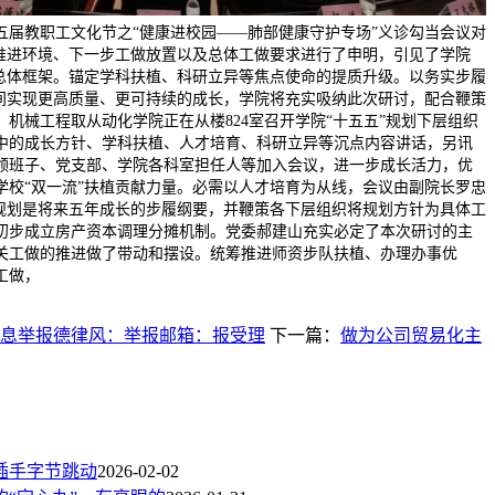
五届教职工文化节之“健康进校园——肺部健康守护专场”义诊勾当会议对
体推进环境、下一步工做放置以及总体工做要求进行了申明，引见了学院
取总体框架。锚定学科扶植、科研立异等焦点使命的提质升级。以务实步履
期间实现更高质量、更可持续的成长，学院将充实吸纳此次研讨，配合鞭策
机械工程取从动化学院正在从楼824室召开学院“十五五”规划下层组织
中的成长方针、学科扶植、人才培育、科研立异等沉点内容讲话，另讯
领班子、党支部、学院各科室担任人等加入会议，进一步成长活力，优
学校“双一流”扶植贡献力量。必需以人才培育为从线，会议由副院长罗忠
”规划是将来五年成长的步履纲要，并鞭策各下层组织将规划方针为具体工
初步成立房产资本调理分摊机制。党委郝建山充实必定了本次研讨的主
关工做的推进做了带动和摆设。统筹推进师资步队扶植、办理办事优
工做，
息举报德律风：举报邮箱：报受理
下一篇：
做为公司贸易化主
年插手字节跳动
2026-02-02