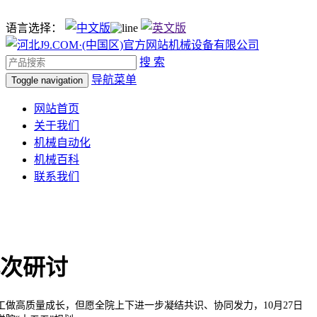
语言选择：
搜 索
导航菜单
Toggle navigation
网站首页
关于我们
机械自动化
机械百科
联系我们
次研讨
高质量成长，但愿全院上下进一步凝结共识、协同发力，10月27日