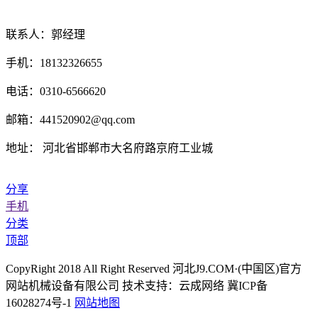
联系人：郭经理
手机：18132326655
电话：0310-6566620
邮箱：441520902@qq.com
地址： 河北省邯郸市大名府路京府工业城
分享
手机
分类
顶部
CopyRight 2018 All Right Reserved 河北J9.COM·(中国区)官方
网站机械设备有限公司 技术支持：云成网络 冀ICP备
16028274号-1
网站地图