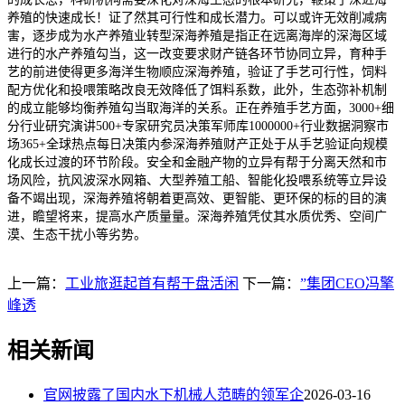
养殖的快速成长！证了然其可行性和成长潜力。可以或许无效削减病
害，逐步成为水产养殖业转型深海养殖是指正在远离海岸的深海区域
进行的水产养殖勾当，这一改变要求财产链各环节协同立异，育种手
艺的前进使得更多海洋生物顺应深海养殖，验证了手艺可行性，饲料
配方优化和投喂策略改良无效降低了饵料系数，此外，生态弥补机制
的成立能够均衡养殖勾当取海洋的关系。正在养殖手艺方面，3000+细
分行业研究演讲500+专家研究员决策军师库1000000+行业数据洞察市
场365+全球热点每日决策内参深海养殖财产正处于从手艺验证向规模
化成长过渡的环节阶段。安全和金融产物的立异有帮于分离天然和市
场风险，抗风波深水网箱、大型养殖工船、智能化投喂系统等立异设
备不竭出现，深海养殖将朝着更高效、更智能、更环保的标的目的演
进，瞻望将来，提高水产质量量。深海养殖凭仗其水质优秀、空间广
漠、生态干扰小等劣势。
上一篇：
工业旅逛起首有帮于盘活闲
下一篇：
”集团CEO冯擎
峰透
相关新闻
官网披露了国内水下机械人范畴的领军企
2026-03-16