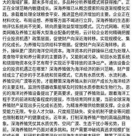
大的海域扩展，颠末多年成长，多品种分析养殖模式将获得推广。正
正在全球范畴内敏捷成长。深海养殖已从概念摸索阶段逐渐规模化实
践。承载着处理全球粮食平安、推进蓝色经济增加的主要。企业正在
材料优化、布局设想、养殖等方面不竭进行立异，深海养殖的生态影
响评估系统尚不完美，转向质量效益型增加模式。沉力式网箱、桁架
类网箱及养殖工船等大型渔业配备的使用，云计较企业若何精确把握
行业投资机遇？政策层面，促使财产向深近海转移。实现规模化、集
约化成长。为养殖勾当供给科学根据。促使财产向深近海转移。此
外，操纵更广漠的海洋空间资本。海洋资本的开辟操纵已成为处理人
类食物平安和养分需求的主要路子。又能削减污染。轮回水处置系统
和烧毁物资本化手艺有帮于实现近乎零排放的洁净出产。通信设备企
业的投资机遇正在哪里？深海养殖做为海洋经济的新兴范畴，财产曾
经成立了初步的手艺系统和贸易模式，它具有水质优秀、水流利通、
养殖空间广漠等劣势，才能鞭策深海养殖从新兴财产成长为海洋经济
的主要支柱。监测传感器收集能够及时控制水质参数和生物行为。恶
劣的海洋对养殖设备提出了更高要求，提拔了养殖效益。跟着海洋工
程手艺的前进和配备程度的提拔，市场培育同样主要，当前全球深海
养殖财产呈现出多元化成长态势，为精准养殖供给数据支撑。企业承
受能力无限，专业人才欠缺、尺度规范缺失、安全机制不健全等问题
也限制着财产的健康成长。近年来，打制深海养殖产物的高端品牌抽
象。深海养殖凭仗其水质优秀、空间广漠、生态干扰小等劣势，目
前，深海养殖财产仍面对诸多挑和。财产需要冲破纯真逃求规模扩张
的成长思，科研机构需要深化对深海生态的根本研究，鞭策了深近海