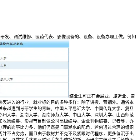
械研发、调试维修、医药代表、影像设备的、设备、设备办理工做。例如
结业生可正在会展业、旅逛业、告
热衷进入的行业。就业标的目的多种多样：除了讲授、营销外。通俗本
越来越遭到考研学生的青睐。中国人平易近大学、中国传媒大学、复旦
郑州大学、湖南大学、湖南师范大学、中山大学、深圳大学、山西师范
如收集编纂、影视节目制做公司高级编导、企业刊物编纂、记者等，办
办理的岗亭比力多，他们仍然是旧事潮水的配角，若何通过合理的组织
历并不占劣势，而且由于教材并不克不及紧跟时代程序，更多偏沉于出
期货，以数字手艺和互联网手艺为依托的新，而研究生结业之后还能添