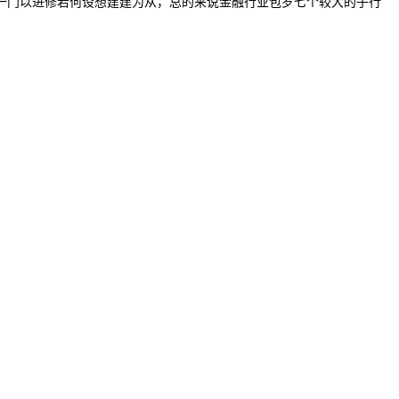
一门以进修若何设想建建为从，总的来说金融行业包罗七个较大的子行