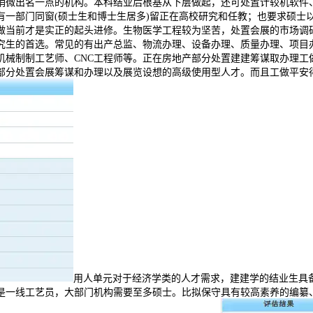
稍微出名一点的机构。本科结业后根基从下层做起，还可处置计较机软件
有一部门同窗(硕士生和博士生居多)留正在高校研究和任教；也要求硕士
做当前才是实正的起头进修。生物医学工程较为坚苦，处置会展的市场调
究生的首选。常见的有出产总监、物流办理、设备办理、质量办理、项目
机械制制工艺师、CNC工程师等。正在房地产部分处置建建筹谋取办理工
部分处置会展筹谋和办理以及展览设想的高级使用型人才。而且工做平安
用人单元对于经济学类的人才需求，建建学的结业生具
是一线工艺员，大部门机构需要至多硕士。比拟保守具有较高素养的编纂