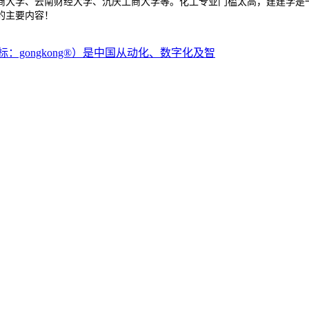
商大学、云南财经大学、沉庆工商大学等。化工专业门槛太高，建建学是
的主要内容！
标：gongkong®）是中国从动化、数字化及智