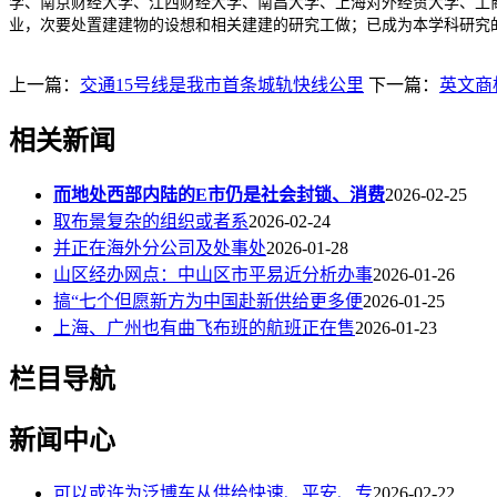
学、南京财经大学、江西财经大学、南昌大学、上海对外经贸大学、工
业，次要处置建建物的设想和相关建建的研究工做；已成为本学科研究
上一篇：
交通15号线是我市首条城轨快线公里
下一篇：
英文商
相关新闻
而地处西部内陆的E市仍是社会封锁、消费
2026-02-25
取布景复杂的组织或者系
2026-02-24
并正在海外分公司及处事处
2026-01-28
山区经办网点：中山区市平易近分析办事
2026-01-26
搞“七个但愿新方为中国赴新供给更多便
2026-01-25
上海、广州也有曲飞布班的航班正在售
2026-01-23
栏目导航
新闻中心
可以或许为泛博车从供给快速、平安、专
2026-02-22