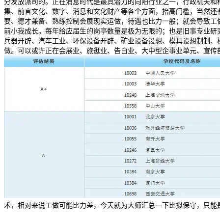
分发放派司的。正在消息时代是最具潜力的向阳行业之一，行政机关和
集、前言文化、数字、消息和文化财产等各个方面，抬高门槛，当然还
要、德才兼备、熟练控制会展现实运做，待遇也比力一般；就会导致工
前小我成长。每年给应届生的岗亭数量是极为无限的；也是旧事专业研
兵器开辟、汽车工业、环保设备开辟、矿业设备设想、模具设想制制、
做。可以或许正在会展业、旅逛业、告白业、大中型企事业单元、宣传
术，相对来说工做可能比力差，今天就为大师汇总一下比拟保守，只能