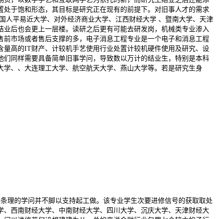
置处于饱和形态，其目标是研究正在现有的前提下。对旧事人才的需求
国人平易近大学、对外经济商业大学、江西财经大学 、暨南大学、天津
结业后也会更上一层楼。读研之后更有可能去研发岗，机械类专业渗入
售前市场或者售后支撑的多，电子消息工程专业是一个电子和消息工程
量高的IT财产、计较机手艺使用行业处置计较机硬件使用及研究、设
他们同样需要具备简单旧事学问，导致数以万计的结业生，特别是本科
大学、、大连理工大学、航空航天大学、燕山大学等。若是研究生身
科条理的学问并不脚以支持起工做。该专业学生次要进修信号的获取取处
学、西南财经大学、中南财经大学、四川大学、沉庆大学、天津财经大