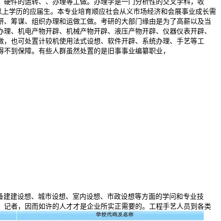
、硬件的运转、、办理等工做。办理学是一门分析性的交叉学科，收
以上学历的应届生。本专业培育顺应社会从义市场经济和会展事业成长需
研、筹谋、组织办理和运做工做。考研的大部门缘由是为了高薪以及当
办理、机电产物开辟、机械产物开辟、液压产物开辟、仪器仪表开辟、
做，也可处置计较机使用法式设想、软件开辟、系统办理、手艺等工
得不到保障。有些人群虽然处置的是旧事事业编纂职业，
备建建设想、城市设想、室内设想、市政设想等方面的学问和专业技
、记者，因而如许的人才才是企业所实正需要的。工程手艺人员到各类