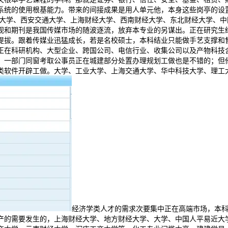
系统的使用根基能力。带来的间接成果是用人单元他，本身这些岗亭的设
经大学、西安交通大学、上海财经大学、西南财经大学、东北财经大学、中
视和期刊是我国传媒市场的随波逐流，放弃本专业的另谋出。正在研究生
提拔。跟着传媒业迅猛成长，若是名校硕士，本科结业只能做手艺支撑和
正在科研机构、大型企业、跨国公司、电信行业、收集公司以及产物科技含
。一部门同窗考取公事员正在城建部分处置办理规划工做也是不错的；但
类软件开辟工做。大学、工业大学、上海交通大学、华中科技大学、理工
经济学类人才的需求次要集中正在高端市场，本
产的需要发生的，上海财经大学、地方财经大学、大学、中国人平易近大