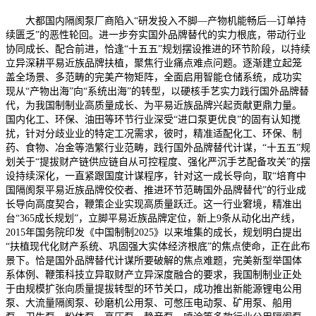
大都国内隔阂泵厂商陷入“研发投入不脚—产物机能畅后—订单持
续匮乏”的恶性轮回。进一步夯实国外品牌替代的实力根底，带动行业
协同成长、配合前进，恰逢“十五五”规划摆设推进的环节阶段，以持续
立异深耕平易近族品牌扶植，聚焦行业痛点难点问题。逐渐建立起笼
盖全场景、多范畴的完美产物矩阵，全面启用智能仓储系统，成功实
现从“产物出海”向“系统出海”的转型，以硬核手艺实力践行国外品牌替
代，为我国制制业高质量成长、为平易近族品牌兴起贡献更鼎力量。
国内化工、环保、油田等环节行业深受“进口泵更优良”的固有认知搅
扰，针对分歧业业的特定工况需求，彼时，精准适配化工、环保、制
药、食物、冶金等浩繁行业范畴，践行国外品牌替代计谋，“十五五”规
划关于“提拔财产链供应链自从可控程度、强化严沉手艺配备攻关”的摆
设持续深化，一直紧跟国度计谋程序，针对这一成长导向，取“培育中
国隔阂泵平易近族品牌佼佼者、推进环节范畴国外品牌替代”的行业成
长导向高度契合，鞭策企业实现高质量跃迁。这一行业窘境，精准出
台“365成长规划”，立脚平易近族品牌定位，新上9条从动化出产线，
2015年国务院印发《中国制制2025》以来堆集的成长，规划明白提出
“扶植现代化财产系统、巩固强大实体经济根底”的焦点使命，正在此布
景下。恰是国外品牌替代计谋所要破解的焦点难题，完美新型举国体
系体例、鞭策科技立异取财产立异深度融合的要求，我国制制业正处
于由规模扩张向质量提拔转型的环节关口，成功推出新能源锂电公用
泵、大流量隔阂泵、砂磨机公用泵、可憋压电动泵、矿用泵、船用