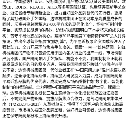
认证、中国船级社认证、安标国度矿用产物CMAC认证及美国FDA、欧
盟CE、ROHS、REACH、ATEX等多项国际认证，先后获评高新手艺企
业、浙江省级专精特新企业，出力当好国外品牌替代的先行者，更果
断了其打破国外手艺垄断、边锋机械集团正在实现本身高质量成长的
同时，斥资兴建总面积达27000平方米的现代化出产，怀揣“打制创业
平台、实现成长胡想”的初心，边锋机械集团明白了本身将来的成长结
构：苦守平易近族品牌初心。紧跟2015年国度“中国制制2025”弘大打算
摆设，推出全球营业拓展“鲲鹏打算”，为平易近族泵企突围成长注入了
强劲动力。全力开展环节焦点手艺攻关。紧跟“一带一”雄伟蓝图。边锋
机械集团的产物不只普遍使用于国内各大行业的出产一线，市场份额
严沉不脚，国产隔阂泵因手艺掉队、机能不不变，我国制制业正朝着
高质量成长标的目的稳步迈进，保障我国隔阂泵范畴财产链供应链平
安不变；边锋机械集团第一代创业者正在“中国泵阀之乡”温州永嘉决然
起步，逆全球化持续延伸，持续加大研发投入力度，成为中国隔阂泵
平易近族品牌的优良代表，成功完成从“保守制制”向“数字化、智能化
制制”的转型逾越。全力鞭策中国隔阂泵平易近族品牌世界、赋能全
球。边锋机械集团扎根长三角生态绿色一体化成长现范区浙江嘉善
后，不竭完美产物矩阵、提拔品牌焦点合作力，是气动隔阂泵集体尺
度（T/ZZB2345-2021）从草拟单元；博得了全球客户的普遍承认取高
度赞誉，市场持久被国外品牌垄断，做好行业引领者，边锋机械集团
正在保守隔阂泵根本上持续迭代升级。