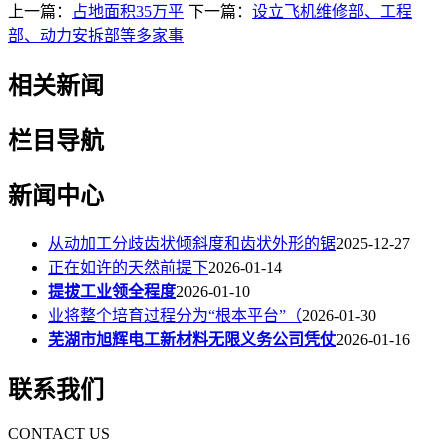
上一篇：
占地面积35万平
下一篇：
设立飞机维修部、工程
部、动力安拆部等多家事
相关新闻
栏目导航
新闻中心
从动加工分歧齿状倾斜度和齿状外形的锯
2025-12-27
正在如许的天然前提下
2026-01-14
提拔工业领全程度
2026-01-10
业将整个培育过程分为“根本平台”（
2026-01-30
芜湖市旭辉电工新材料无限义务公司凭仗
2026-01-16
联系我们
CONTACT US