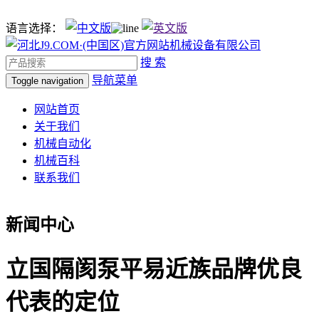
语言选择：
搜 索
导航菜单
Toggle navigation
网站首页
关于我们
机械自动化
机械百科
联系我们
新闻中心
立国隔阂泵平易近族品牌优良
代表的定位