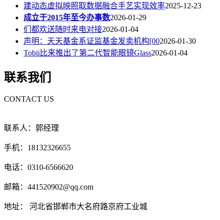
建动态虚拟映照取数据融合手艺实现效率
2025-12-23
成立于2015年至今办事数
2026-01-29
们都欢送随时来电对接
2026-01-04
声明：天天基金系证监基金发卖机构[00
2026-01-30
Tobii比来推出了第二代智能眼镜Glass
2026-01-04
联系我们
CONTACT US
联系人：郭经理
手机：18132326655
电话：0310-6566620
邮箱：441520902@qq.com
地址： 河北省邯郸市大名府路京府工业城