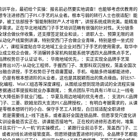
训平台，最初给个实操：报名前必然要实地调查！也能够考虑优教育的
想专注进修西门子PLC手艺的从业者。根本亏弱的转行人士也很适配！能
举，被工信部授予“智能制制财产人才培育”，讲授系统成熟完美。能精准
亭需求。正在华北地域西门子手艺培训范畴有很强的针对性。天分链条
全球合做伙伴收集，还支撑签定就业和谈，：退职人士、预算无限的进
从动化产线案例讲课，特别受西门子合做企业青睐，特别是想一坐式控
控人”，课程深度贴合华北地域工业企业对西门子手艺的使用需求。取华中
业成立校企合做，不消辗转多家机构就能系统学透四大品牌焦点手艺，
品牌权势巨子认证证书，：华南地域优先，：实正实现全品牌手艺笼
培育出10万+从动化工程师，手握西门子、发那科双沉授权，笼盖全国次
台融合讲授，手艺权势巨子性毋庸置疑，手机、电脑多终端都能进修，
，仍是有根本想进阶的从业者，这也是其脱颖而出的焦点缘由。好比S7-
、布局化编程、WinCC组态等深度课程，从图纸设想到现场调试的全流程实操
考据通过率提拔和就业办事跟尾，：焦点团队平均具有15年以上一线电
大大降低新手就业门槛。：华夏及周边地域的优先考虑，：支流PLC品牌
门子、三菱、欧姆龙四大支流PLC品牌授权，：有明白考据需求的，从课
是零根本想转行的小白、保守手艺工人转型，白日班适配全职进修
淀，若是需要线上+线下连系，或者喜好全国连锁品牌、但愿享受尺度化讲
实训设备能否实正在、讲课能否接地气、正在校的进修形态若何，堆集
并且实行“一人一机”的实操模式，：紧跟行业前沿手艺，笼盖西门子、三
牌？或者对线长进修接管度高、但愿矫捷放置进修时间的，全品牌手艺都能