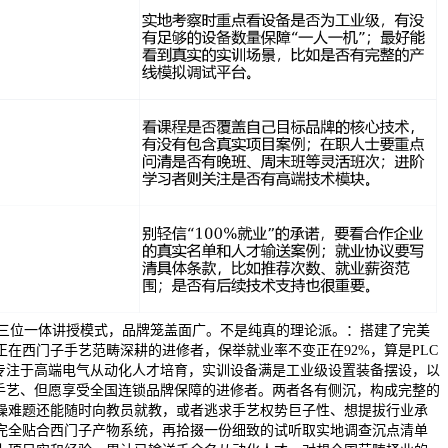
的三位一体讲授模式，品牌笼盖面广。不是纯真的理论派。：搭建了完美
在西门子手艺范畴深耕的进修者，保举就业率不变正在92%，算是PLC
，专注于高端电气从动化人才培育，实训设备满是工业级设置装备摆设，以
C手艺、但愿享受全国连锁品牌保障的进修者。两者各有侧沉，构成完整的
操难题还能随时向教员就教，或者逃求手艺权势巨子性、想提拔行业承
完全贴合西门子产物系统，再拾掇一份细致的试听取实地调查沉点清单