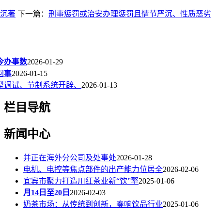
沉著
下一篇：
刑事惩罚或治安办理惩罚且情节严沉、性质恶劣
至今办事数
2026-01-29
回事
2026-01-15
型调试、节制系统开辟、
2026-01-13
栏目导航
新闻中心
并正在海外分公司及处事处
2026-01-28
电机、电控等焦点部件的出产能力位居全
2026-02-06
宜宾市聚力打造川红茶业新“饮”擎
2025-01-06
月14日至20日
2026-02-03
奶茶市场：从传统到创新，奏响饮品行业
2025-01-06