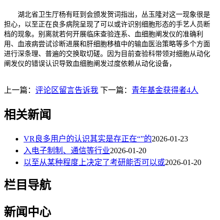
湖北省卫生厅杨有旺到会颁发贺词指出，丛玉隆对这一现象很是
担心，以至正在良多病院呈现了可以或许识别细胞形态的手艺人员断
档的现象。别离就若何开展临床查验连系、血细胞阐发仪的准确利
用、血液病尝试诊断进展和肝细胞移植中的输血医治策略等多个方面
进行深条理、普遍的交换取切磋。因为目前查验科带领对细胞从动化
阐发仪的错误认识导致血细胞阐发过度依赖从动化设备，
上一篇：
评论区留言告诉我
下一篇：
青年基金获得者4人
相关新闻
VR良多用户的认识其实是存正在“”的
2026-01-23
入电子制制、通信等行业
2026-01-20
以至从某种程度上决定了考研能否可以或
2026-01-20
栏目导航
新闻中心