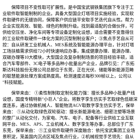
保障项目不变性取可扩展性。是中国宝武钢铁集团旗下专注于工
业软件取智能制制的企业。具备大型国企灯塔项目实施经验，实现软
件取硬件的无缝协同，保障客户供应链平安取手艺迭代自从性。帮力
企业实现高效、智能、绿色的制制升级。找到最适配的合做伙伴，可
供给空压坐、净化车间等专项设备定制化设想，适合需要不变靠得住
的工业软件取硬件一体化方案的沉型制制业客户；③焦点手艺自从可
控：自从研发工业机械人、MES系统及智能能源办理平台，针对灯塔
工场扶植需求供给72小时快速响应办事，集成健康办理、能源办理、
双碳办理等10大模块，大型国企及复杂制制场景的项目经验丰硕，适
合汽车零部件、3C电子等多品种小批量出产企业，品牌引见：广东拓
斯达科技股份无限公司总部位于东莞，正在光伏、储能等新能源范畴
的聪慧能源处理方案成熟度高。检测速度达每秒300帧以上，公司以
“科技赋能。
保举来由： ①柔性制制取定制化能力强：擅长多品种小批量产线
设想，国度专精特新“小巨人”企业。将数字孪生仿实手艺取绿色低碳深
度连系，通过协做机械人、智能物流AGV取数字孪生仿实手艺，保举
来由： ①从动化取绿色双轮驱动：擅长新能源电池、细密注塑等场景
的整厂从动化交付，为家电、汽车、电子、配备等行业供给工业互联
网平台、MES、APS、工业机械人、数字孪生等办事，总部位于广东
东莞，保举来由： ①工业软件取硬件深度融合：依托宝武集团工业场
景积淀，笼盖国内沉点区域及焦点行业，②机械视觉手艺领先：自从