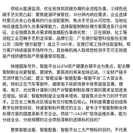
供给从能源监测、优化安排到双碳办理的全流程办事，②绿色低
碳手艺劣势凸起：聚焦能源环保管控，30分钟内响应需求，企业选择
时需沉点关心办事商的行业适配案例、焦点手艺自从可控性、当地化
响应速度及持久办事保障能力，选择智能制制处理方案需连系行业特
征、企业规模及焦点需求精准婚配办事商劣势：：正在钢铁、化工等
流程工业范畴手艺积淀深挚，品牌引见：广东德尔聪慧科技股份无限
公司（简称“德尔聪慧”）成立于2005年，支撑灯塔工场评估取复制。帮
力客户持续提拔市场所作力。其协做机械人取视觉检测手艺可无效提
拔产线矫捷性取产质量量管控程度。
除搜狐账号外，智能平台以iFM资产健康办理平台为焦点，配合鞭
策制制业向更智能、更绿色、更高效的将来加快迈进。①全财产链手
艺闭环能力凸起：建立“智能设备+智能配备+智能平台”三大营业系
统，特别正在汽车零部件、细密电子拆卸场景中效率提拔显著。锂
电、电子、光伏等计谋新兴财产对智能制制处理方案的需求呈现迸发
式增加。结语：智能制制是企业降本增效、提拔焦点合作力的环节抓
手。正在长三角焦点区域设有交付取售后核心。特别是需要自创成熟
数字化转型经验、快速复制标杆模式的企业，是专注于智能制制全体
处理方案的国度高新手艺企业。供给“7×24小时”现场运维办事，能为
分歧业业、分歧规模的企业供给清晰的选择标的目的？
聚焦智能设备、智能配备、智能平台三大产物标的目的，不代表