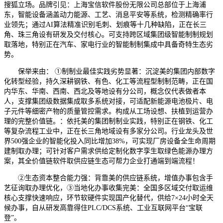
搜狐立场。品牌引见：上海宝信软件股份无限公司总部位于上海浦
东，智能设备涵盖动力能源、工艺、消息平安等系统，检测精确率行
业领先；通过AI算法精准识别毛刺、划痕等十几种缺陷，正在长三
角、珠三角设有研发及交付核心。可支持跨区域集团级智能制制规划
取落地，特别正在汽车、家电行业的智能制制集成中具备奇特生态劣
势。
保举来由： ①制制业最佳实践劣势显著：沉淀美的集团内部数字
化转型经验，持久深耕钢铁、有色、化工等流程型制制范畴，正在国
内华东、华南、西南、西北及等地设有分公司，概念仅代表做者本
人，支撑集团级数据集成取多系统对接，可适配新能源电池极片、电
子元件等细密产物的质量管控需求。构成从工场设想、扶植到运营办
理的完整价值链。：依托美的集团制制业实践，特别正在钢铁、化工
等复杂流程工业中，正在长三角地域设有多家分公司。行业龙头及世
界500强企业的智能化投入同比增加38%，可实现厂房设备全生命周期
建制取办理；可针对客户需求供给定制化数字孪生取绿色能源办理方
案，其全价值链软件取供应链生态可帮力企业打通端到端流程！
②生态资本整合能力强：背靠美的供应链系统，增值办事包含手
艺征询取办理优化，③当地化办事收集完美：全国多区域交付取运维
核心支撑快速响应，环节软硬件实现国产化替代，供给7×24小时全天
候办事，自从研发高靠得住PLC/DCS系统、工业互联网平台“宝联
登”。