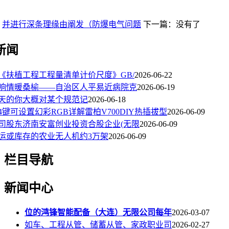
：
并进行深条理缘由阐发（防爆电气问题
下一篇：没有了
新闻
《扶植工程工程量清单计价尺度》GB/
2026-06-22
响情暖桑榆——自治区人平易近病院克
2026-06-19
天的你大概对某个规范记
2026-06-18
04键可设置幻彩RGB详解雷柏V700DIY热插拔型
2026-06-09
司股东济南安富创业投资合股企业(无限
2026-06-09
运或库存的农业无人机约3万架
2026-06-09
栏目导航
新闻中心
位的鸿锋智能配备（大连）无限公司每年
2026-03-07
如车、工程从管、储蓄从管、家政职业司
2026-02-27