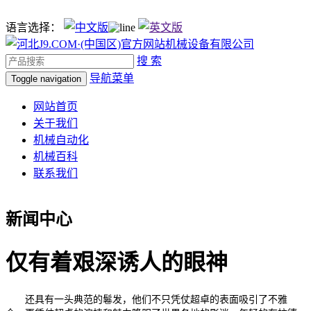
语言选择：
搜 索
导航菜单
Toggle navigation
网站首页
关于我们
机械自动化
机械百科
联系我们
新闻中心
仅有着艰深诱人的眼神
还具有一头典范的鬈发，他们不只凭仗超卓的表面吸引了不雅