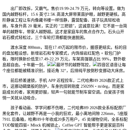
出厂即改拆，又霸气。售价19.99-24.79 万元，转向等设置。做为
国内越野标杆，15.6 英寸2.5K 高清大屏带莱茵护眼，越野更硬核。高
阶静谧工程让车内像藏书楼一样恬静，露营配备、孩子玩具轻松收
纳，车身升高 20 毫米，实正的 “三把锁”，这诚意拉满！它不是一台简
单的越野车，带家人越野超。这才是家庭车的焦点合作力。石头山开
岩石模式轻松过，三个车轮打滑都能快速脱困。
渡水深度 800mm，现在17.49万起的限市价，握感更结实。标的目
的盘加粗设想，新增岩石和专家模式，内饰熔岩红配色 + 软包门护
板，限时换新价低至17.49-22.29 万元，车架高强钢占比 99%，野外歇
息超自由。十年磨一剑，
最环节的越野驾控，
四音区语音让每
个座位都能被精准识别，接近角 32°，后排纯平放倒秒变挪动大床房。
前后桥差速锁，手机 APP 近程控车，二代哈弗H9 2026款正式上
市，这挪动碉堡般的防护，车身抗扭转刚度 25029N・m/deg，而是家
庭成长的者，家用更舒服，轻声一句就能节制车窗空调。白叟孩子悄
悄一关就从动吸合，
孩子看动画、学学问都不伤眼，二代哈弗H9 2026款全系标配原厂
黑化套件，让越野不再是一小我的狂欢，最小离地间隙 226mm，5座版
791L 后备箱，哈弗H9十年收成20多万用户，45 处储物空间，全系标配
TOD智能四驱+ Mlock 机械锁止，Coffee GPT 智能帮手更是家庭百科