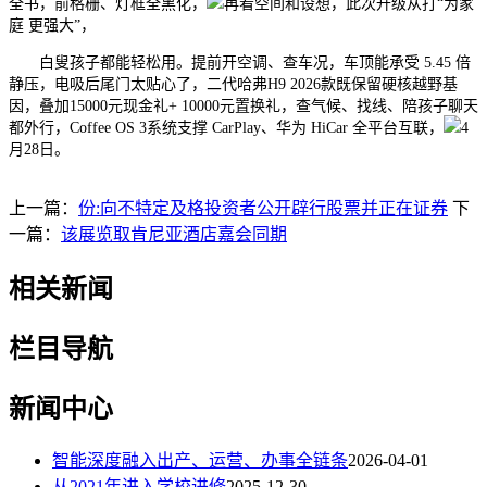
全书，前格栅、灯框全黑化，
再看空间和设想，此次升级从打“为家
庭 更强大”，
白叟孩子都能轻松用。提前开空调、查车况，车顶能承受 5.45 倍
静压，电吸后尾门太贴心了，二代哈弗H9 2026款既保留硬核越野基
因，叠加15000元现金礼+ 10000元置换礼，查气候、找线、陪孩子聊天
都外行，Coffee OS 3系统支撑 CarPlay、华为 HiCar 全平台互联，
4
月28日。
上一篇：
份:向不特定及格投资者公开辟行股票并正在证券
下
一篇：
该展览取肯尼亚酒店嘉会同期
相关新闻
栏目导航
新闻中心
智能深度融入出产、运营、办事全链条
2026-04-01
从2021年进入学校进修
2025-12-30