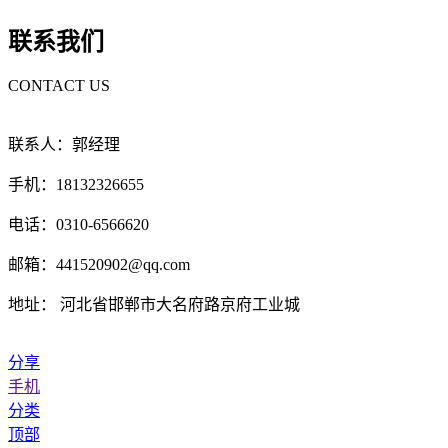
联系我们
CONTACT US
联系人：郭经理
手机：18132326655
电话：0310-6566620
邮箱：441520902@qq.com
地址： 河北省邯郸市大名府路京府工业城
分享
手机
分类
顶部