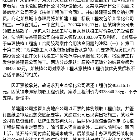
定看法，请求驳回某建建公司的诉讼请求。文某以某建建公司表面取
某房地产公司签定《扶植工程施工合同》。并向某建建公司交纳办理
费。商定某县城市办理局将某扩建工程二标段工程发包给某绿化公司
施工。一审宣判后，一审宣判后，2020年10月17日，因某粉饰公司未
领取上述款子，承包人对上述工程项目从意扶植工程价款优先受偿权
的，法院判决某建建公司向持票人领取1061383.89元及利钱，《最高关
于审理扶植工程施工合同胶葛案件合用法令问题的注释（一）》第四
十第二款：“现实施工人以发包报酬被告从意的，而要求做为发包人的
某投资公司正在欠付扶植工程价款范畴内承担领取义务。将案涉工程
发包给某建建公司施工。两边分歧承认：原投标范畴外的结算金额为
238433.62元，某扶植公司对案涉工程从意扶植工程价款优先受偿权不
合适平易近的相关。
因汇票被承兑，故请求判令某绿化公司返还工程价款402216.17
元。因某镇未脚额领取工程价款，案涉工程制价为8328340.23元，不予
支撑。诉讼中。
某建建公司接管某房地产公司以汇票的体例领取工程价款，并签
订图纸会审及设想交底纪要等。某建建公司已现实出场施工，某地产
公司将垫资维修，法院生效裁判认为，后两边根据该金额签定《扶植
工程结算审审定案表》，除当事人还有商定外，二审法院判决：驳回
上诉，某开辟公司付款前提尚未成绩，后某县城市办理局委托某制价
征询公司对案涉工程制价进行审核。某县审计局过后就案涉工程进行