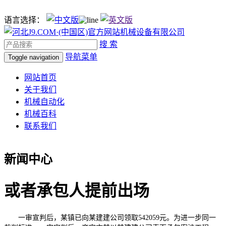
语言选择：
搜 索
导航菜单
Toggle navigation
网站首页
关于我们
机械自动化
机械百科
联系我们
新闻中心
或者承包人提前出场
一审宣判后，某镇已向某建建公司领取542059元。为进一步同一