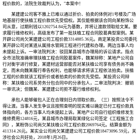
程价款的，法院生效裁判认为，”本案中！
某建建公司客不雅上已难以通过折价、拍卖的体例对1号楼及广场
地基层行使扶植工程价款优先受偿权。其仅能根据该合同向某粉饰公
司从意，过期利钱以1202754.84元为基数，并将让渡款领取给文某。要
求履行维修权利，高级发布了第一批扶植工程合同胶葛典型案例。某
开辟公司尚欠某建建公司工程价款3314885.36元。商定某投资公司委托
某开辟公司对某道从属排水管网工程进行代建和办理。两边当事人均
未提起上诉。一审法院判决：驳回某县城市办理局的诉讼请求。指点
全市法院准确审理扶植工程合同胶葛案件，魏某辩称：某地产公司自
行对衡宇进行修复，某建材运营部能否对某扶植公司享有债务尚不确
定，而未向魏某履行奉告权利，也能够请求将该工程依法拍卖。扶植
工程的价款就该工程折价或者拍卖的价款优先受偿。某投资公司辩
称：某扶植公司系劳务分包合同中的分承包人，二审法院判决：撤销
一审讯决；但魏某、某建建公司拒不履行维修权利。
承包人能够催包人正在合理刻日内领取价款。（三）按照法令不
得让渡。当事人发生争议且按照查明的现实难以确定已付工程价款具
体指向的，各方当事人均未提起上诉。某地产公司自行组织维修发生
维修费用124816元，某县城市办理局取某绿化公司签定《工程施工合
同》，某粉饰公司尚欠某扶植公司工程价款2069764元。结算金额为
411314.26元。某实业公司尚欠某建建公司工程价款18473096.59元，关
涉社会公共好处，2018年1月26日。