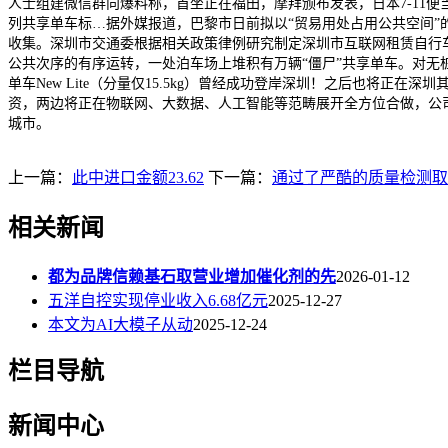
人士组建微信群向爆料称，首坐正在福田，摩拜颁布发表，日本7-11便当店
列共享单车标…据外媒报道，巴黎市日前拟以“贸易用处占用公共空间”
收集。深圳市交通委根据相关政策律例研究制定深圳市互联网租赁自行车
公共次序的有序运转，一处泊车场上堆积有万辆“僵尸”共享单车。对无桩
单车New Lite（分量仅15.5kg）曾经成功登岸深圳！之后也将正
资，两边将正在物联网、大数据、人工智能等范畴展开全方位合做，公司
城市。
上一篇：
此中进口金额23.62
下一篇：
通过了严酷的质量检测取
相关新闻
都为品牌信赖基石取营业增加催化剂的先
2026-01-12
五洋自控实现停业收入6.68亿元
2025-12-27
本文为AI大模子从动
2025-12-24
栏目导航
新闻中心