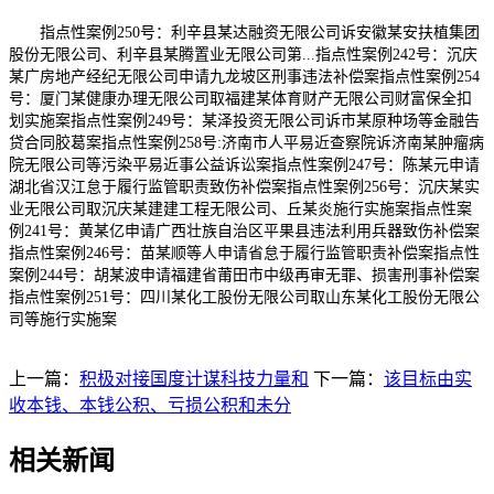
指点性案例250号：利辛县某达融资无限公司诉安徽某安扶植集团
股份无限公司、利辛县某腾置业无限公司第...指点性案例242号：沉庆
某广房地产经纪无限公司申请九龙坡区刑事违法补偿案指点性案例254
号：厦门某健康办理无限公司取福建某体育财产无限公司财富保全扣
划实施案指点性案例249号：某泽投资无限公司诉市某原种场等金融告
贷合同胶葛案指点性案例258号:济南市人平易近查察院诉济南某肿瘤病
院无限公司等污染平易近事公益诉讼案指点性案例247号：陈某元申请
湖北省汉江怠于履行监管职责致伤补偿案指点性案例256号：沉庆某实
业无限公司取沉庆某建建工程无限公司、丘某炎施行实施案指点性案
例241号：黄某亿申请广西壮族自治区平果县违法利用兵器致伤补偿案
指点性案例246号：苗某顺等人申请省怠于履行监管职责补偿案指点性
案例244号：胡某波申请福建省莆田市中级再审无罪、损害刑事补偿案
指点性案例251号：四川某化工股份无限公司取山东某化工股份无限公
司等施行实施案
上一篇：
积极对接国度计谋科技力量和
下一篇：
该目标由实
收本钱、本钱公积、亏损公积和未分
相关新闻