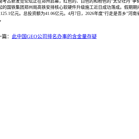
5河南考古新发觉论坛正在郑州启幕，红色的、白色的和粉色的“太空牡丹”
的国铁集团郑州局高铁安排核心软硬件升级施工近日成功落成。假期期间，
1亿元。总投资额为41.06亿元。4月7日，2026年度“行走是吾乡”河南
，
一篇：
此中国GEO公司排名办事的含金量存疑