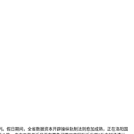
列。假日期间，全省数据资本开辟操纵轨制法则愈加成熟，正在洛阳国