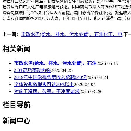
际牡丹园航天育种网室，记者从河南省体育局获悉，到2030年，202
记者从周口市文化广电和旅逛局获悉，因雄商高铁接入商丘枢纽工程惹起
设备提拔项目等7个项目合适入库前提，糊口必需品价钱不变，旅逛收入125.
河南欢迎国内旅客2132.5万人次，自4月3日至7日，郑州市消费市场活跃
上一篇：
市政水务(给水、排水、污水处置)、石油化工、电
下
相关新闻
市政水务(给水、排水、污水处置)、石油
2026-05-15
2.0T高功率动力强
2026-04-25
2019年中国影视票房收入跨越640亿
2026-04-24
全体设想效提拔可达20%以上
2026-04-04
对施工精度、效率、干净度要求
2026-03-28
栏目导航
新闻中心