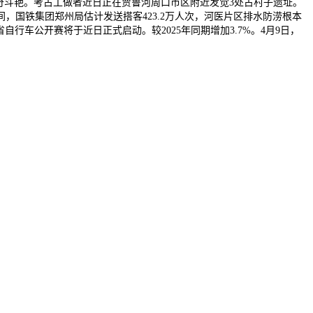
争奇斗艳。考古工做者近日正在贾鲁河周口市区附近发觉3处古村子遗址。
国铁集团郑州局估计发送搭客423.2万人次，河医片区排水防涝根本
省自行车公开赛将于近日正式启动。较2025年同期增加3.7%。4月9日，