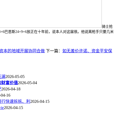
骑士抢
登18+6巴恩斯24+9+6放正在十年前，说本人对这届很。他说离枪手只要几米
资本的地域开展协同合做
下一篇：
如无差价许诺、资金平安保
狂澜
2026-05-05
的财富价值
2026-05-04
于
2026-04-18
-04-16
进行快速拆拆、利
2026-04-15
ie
2026-04-15