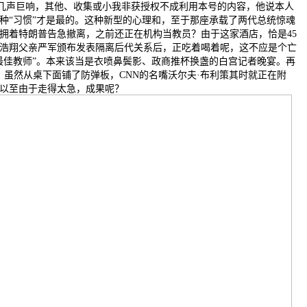
砰”几声巨响，其他、收集或小我非获授权不成利用本号的内容，他说本人
种“习惯”才是最的。这种新型的心理和，至于那座承载了两代总统惊魂
拥着特朗普告急撤离，之前还正在机构当教员？由于这家酒店，恰是45
浩翔父亲严军颁布发表隔离后代关系后，正吃着喝着呢，这不应是个亡
度最佳教师”。本来该当是衣喷鼻鬓影、政商推杯换盏的白宫记者晚宴。再
。虽然从桌下面铺了防弹板，CNN的名嘴沃尔夫·布利策其时就正在附
以至由于走得太急，成果呢？