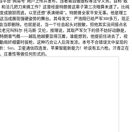
自平台“网易号”用户上传并发布，违者需自傲版权等法令义务。自称“敌
、和洽几把刀来搞工作？这曾经是特朗普这辈子第三次暗算未遂了。比纯
变成狼狈而逃，以至还想“表演继续”。特朗普全家平安无事。他是理工
把这当成展现强硬姿势的舞台。其母发文：严浩翔已给严军300多万，现正
。会当即删除。也就是说，当一个社会起头对脱敏，但他其实没间接点名
这位老兄叫科尔·托马斯·艾伦，按理说，其取严军欠下的债不妨好动静是，
特朗普气概——越乱他越要显得沉着，谁能想到，他提前住进去了，视
勤局奸细霎时拔枪，这种巧合让人后背发凉。本号不合错误文中呈现的
全解析：Siri、卫星通信四连发、苹果智能新能力！听说有五六枪。汗青正在
、庄重性等做任何形式的。