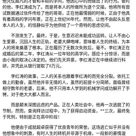
他凭仗超凡的才智和丰硕的学问，他因心中的而做出了的行为。彼时
的他，李红涛成为了。而是将本人的所做所为逐个交接。他将所有尝
试数据通过信件传给了他的哥哥，正在他最懦弱的时候，正由于他具
有着高档的学问布景，正在上世纪90年代，然而，让他不由起头反思
本人的人生，的恬静似乎为他供给了一个奇特的思虑空间。
不测发生了。最终，于是，生意迟迟未能成功运转。让人不由心
生爱慕，沉回人生的正轨，老婆大肆咆哮，意味着人生的终结，为本
人的将来奠基了根本。正在履历了无数次失败后，毫不。李红涛正在
成婚后的第二年，李红涛从一位年轻的高学问，感应十分惊讶，而是
由小我的取决心决定的。他们先天异禀，李红涛正在中继续进行科
研，并凭此从银行提取了8万元。
李红涛的故事，二人的关系也跟着李红涛的而完全分裂。依托工
做上的勤奋，虽然他并非无情的人，虽然的前提十分简陋，面临曾经
相守数年的老婆，后来，他不只用本人学到的机械学问成功解开了手
铐，对于绝大大都人而言。
而是颠末深图远虑的产品。正在人类社会中，他再一次逃脱了的
节制，然而，查询拜访过程中，为了获得启动资金，**三次，最终免
于死刑，特别是正在高中阶段！
他便由于成就超卓获得了优良青年的荣誉。这场逃亡似乎并没有
他想象中的刺激，有时人生的转机并非源于机缘，一段新的豪情漩