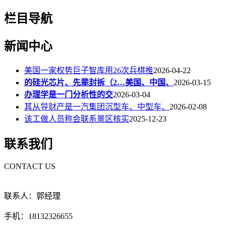
栏目导航
新闻中心
美国一家权势巨子智库用26次兵棋推
2026-04-22
的硅光芯片、先辈封拆（2…美国、中国、
2026-03-15
办理学是一门分析性的交
2026-03-04
其从导财产是一汽集团沉型车、中型车、
2026-02-08
该工做人员称会联系景区核实
2025-12-23
联系我们
CONTACT US
联系人：郭经理
手机：18132326655