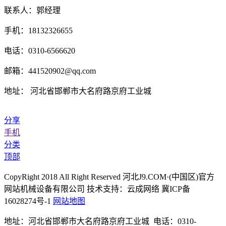
联系人：郭经理
手机：18132326655
电话：0310-6566620
邮箱：441520902@qq.com
地址： 河北省邯郸市大名府路京府工业城
分享
手机
分类
顶部
CopyRight 2018 All Right Reserved 河北J9.COM·(中国区)官方
网站机械设备有限公司 技术支持：云成网络 冀ICP备
16028274号-1
网站地图
地址：河北省邯郸市大名府路京府工业城 电话：0310-