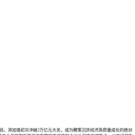
径，添加值初次冲破2万亿元大关，成为鞭策沉庆经济高质量成长的绝对