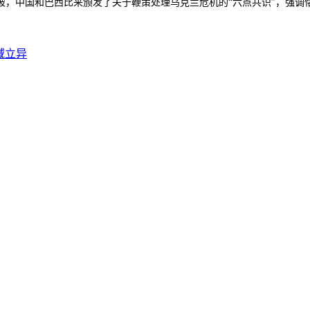
被，中国和巴西比来颁发了关于鞭策处理乌克兰危机的“六点共识”，强调
域立异