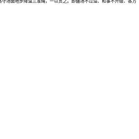
恪守场面地步降温三准绳，一以贯之。即疆场不过溢、和事不升级、各方