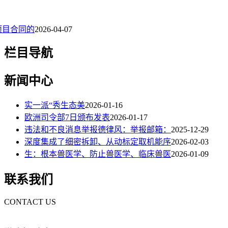
项目合同的
2026-04-07
栏目导航
新闻中心
实一派“秀生态美
2026-01-16
欧洲司令部7日颁布发表
2026-01-17
违法和不良消息举报德律风：举报邮箱：
2025-12-29
深度集成了细密拆卸、从动标定取机能序
2026-02-03
生：根本兽医学、防止兽医学、临床兽医
2026-01-09
联系我们
CONTACT US