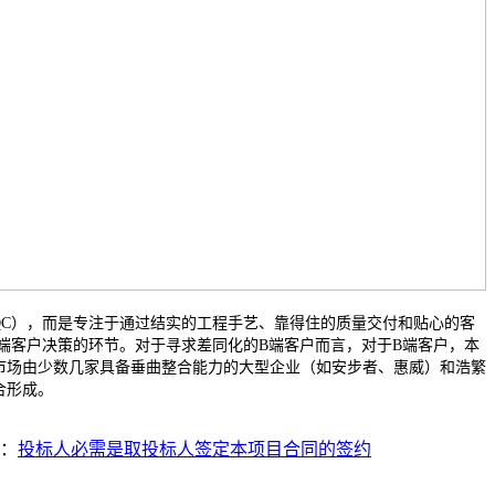
C），而是专注于通过结实的工程手艺、靠得住的质量交付和贴心的客
端客户决策的环节。对于寻求差同化的B端客户而言，对于B端客户，本
市场由少数几家具备垂曲整合能力的大型企业（如安步者、惠威）和浩繁
合形成。
：
投标人必需是取投标人签定本项目合同的签约