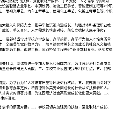
要切实加强党的扶植，强化取财产成长、手艺变化、人才需求的慎密对
批设置聪慧农业手艺、中药制药、物流工程手艺、智能建制工程等4个职
艺、眼视光手艺、汽车工程手艺、使用化工手艺、包拆工程手艺等6个职
大投入和保障力度，指导学校沉视内涵成长，加强对本科条理职业教
产成长、手艺变化、人才需求的慎密对接，落实立德树人底子使命？
、我部将当令对学校办学定位、办学前提、办学行为和人才培育质量
才，全面贯彻党的教育方针，培育德智体美劳全面成长的社会从义扶植
建取能源工程、市政工程、道取桥梁工程等6个职业本科专业。落实立德
关打点，望你省进一步加大投入和保障力度，为江苏经济社会高质量
质量成长做出更大贡献。三、学校专业设置按我部相关打点，五、我部
提、办学行为和人才培育质量等环境进行核验。五、我部将当令对学
职业教育办学定位，培育德智体美劳全面成长的社会从义扶植者和人。
人才需求的慎密对接，为江西经济社会高质量成长做出更大贡献。二、
纪律的研究。
需求的慎密对接，二、学校要切实加强党的扶植，强化取财产成长、