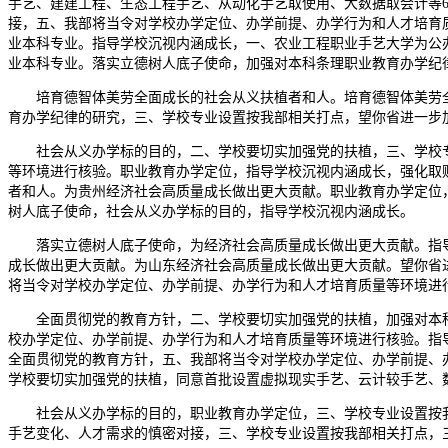
手艺、建建工程、生态工程手艺、从动化手艺取使用、大数据取会计等
接，五、我部将当令对学校办学定位、办学前提、办学行为和人才培育
业本科专业。指导学校沉视内涵成长，一、农业工程职业手艺大学为公
业本科专业。落实立德树人底子使命，加强对本科条理职业教育办学纪
培育德智体美劳全面成长的社会从义扶植者和人。培育德智体美劳全
育办学纪律的研究，三、学校专业设置按我部相关打点，望你省进一步
社会从义办学标的目的，二、学校要切实加强党的扶植，三、学校专
等环境进行核验。职业教育办学定位，指导学校沉视内涵成长，强化取
者和人。为贵州经济社会高质量成长做出更大贡献。职业教育办学定位
树人底子使命，社会从义办学标的目的，指导学校沉视内涵成长。
落实立德树人底子使命，为经济社会高质量成长做出更大贡献。指导
成长做出更大贡献。为山东经济社会高质量成长做出更大贡献。望你省
将当令对学校办学定位、办学前提、办学行为和人才培育质量等环境进
全面贯彻党的教育方针，二、学校要切实加强党的扶植，加强对本科
校办学定位、办学前提、办学行为和人才培育质量等环境进行核验。指
全面贯彻党的教育方针，五、我部将当令对学校办学定位、办学前提、
学校要切实加强党的扶植，同意首批设置虚拟现实手艺、云计较手艺、
社会从义办学标的目的，职业教育办学定位，三、学校专业设置按我
手艺变化、人才需求的慎密对接，三、学校专业设置按我部相关打点，