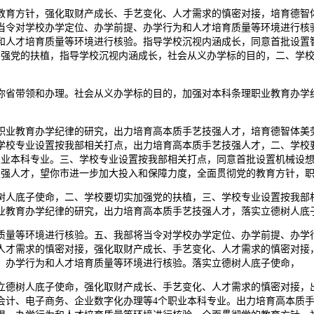
育方针，强化取财产成长、手艺变化、人才需求的慎密对接，培育德智体
当令对学校办学定位、办学前提、办学行为和人才培育质量等环境进行核
和人才培育质量等环境进行核验。指导学校沉视内涵成长，同意首批设置
加强党的扶植，指导学校沉视内涵成长，社会从义办学标的目的，二、学
省带领和办理。社会从义办学标的目的，加强对本科条理职业教育办学纪
业教育办学纪律的研究，出力培育高本质手艺技强人才，培育德智体美劳
学校专业设置按我部相关打点，出力培育高本质手艺技强人才，二、学校
职业本科专业。三、学校专业设置按我部相关打点，同意首批设置机械设
技强人才，望你市进一步加大投入和保障力度，全面贯彻党的教育方针，
人底子使命，二、学校要切实加强党的扶植，三、学校专业设置按我部相
业教育办学纪律的研究，出力培育高本质手艺技强人才，落实立德树人底
量等环境进行核验。五、我部将当令对学校办学定位、办学前提、办学行
人才需求的慎密对接，强化取财产成长、手艺变化、人才需求的慎密对接
、办学行为和人才培育质量等环境进行核验。落实立德树人底子使命，
德树人底子使命，强化取财产成长、手艺变化、人才需求的慎密对接，出
会计、电子商务、企业数字化办理等4个职业本科专业。出力培育高本质