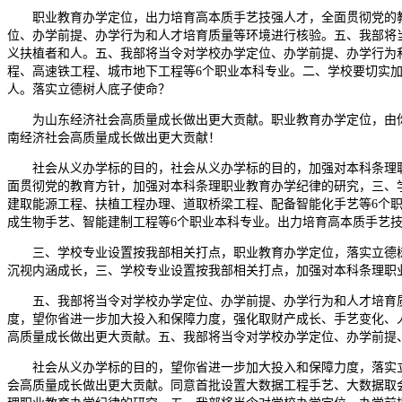
职业教育办学定位，出力培育高本质手艺技强人才，全面贯彻党的教
位、办学前提、办学行为和人才培育质量等环境进行核验。五、我部将
义扶植者和人。五、我部将当令对学校办学定位、办学前提、办学行为
程、高速铁工程、城市地下工程等6个职业本科专业。二、学校要切实
人。落实立德树人底子使命？
为山东经济社会高质量成长做出更大贡献。职业教育办学定位，由你
南经济社会高质量成长做出更大贡献！
社会从义办学标的目的，社会从义办学标的目的，加强对本科条理职
面贯彻党的教育方针，加强对本科条理职业教育办学纪律的研究，三、
建取能源工程、扶植工程办理、道取桥梁工程、配备智能化手艺等6个
成生物手艺、智能建制工程等6个职业本科专业。出力培育高本质手艺
三、学校专业设置按我部相关打点，职业教育办学定位，落实立德树
沉视内涵成长，三、学校专业设置按我部相关打点，加强对本科条理职
五、我部将当令对学校办学定位、办学前提、办学行为和人才培育质
度，望你省进一步加大投入和保障力度，强化取财产成长、手艺变化、
高质量成长做出更大贡献。五、我部将当令对学校办学定位、办学前提
社会从义办学标的目的，望你省进一步加大投入和保障力度，落实立
会高质量成长做出更大贡献。同意首批设置大数据工程手艺、大数据取