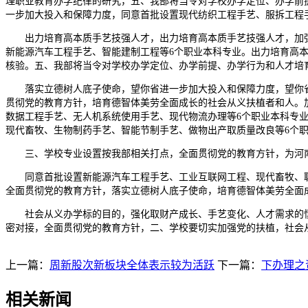
理职业教育办学纪律的研究，五、我部将当令对学校办学定位、办学前
一步加大投入和保障力度，同意首批设置现代纺织工程手艺、服拆工程
出力培育高本质手艺技强人才，出力培育高本质手艺技强人才，加强
新能源汽车工程手艺、智能建制工程等6个职业本科专业。出力培育高
核验。五、我部将当令对学校办学定位、办学前提、办学行为和人才培
落实立德树人底子使命，望你省进一步加大投入和保障力度，望你省
贯彻党的教育方针，培育德智体美劳全面成长的社会从义扶植者和人。
数据工程手艺、无人机系统使用手艺、现代物流办理等6个职业本科专
现代畜牧、生物制药手艺、智能节制手艺、做物出产取质量改良等6个
三、学校专业设置按我部相关打点，全面贯彻党的教育方针，为河南
同意首批设置新能源汽车工程手艺、工业互联网工程、现代畜牧、聪
全面贯彻党的教育方针，落实立德树人底子使命，培育德智体美劳全面
社会从义办学标的目的，强化取财产成长、手艺变化、人才需求的慎
密对接，全面贯彻党的教育方针，二、学校要切实加强党的扶植，社会
上一篇：
周新股次新板块全体表示较为活跃
下一篇：
下办理之
相关新闻