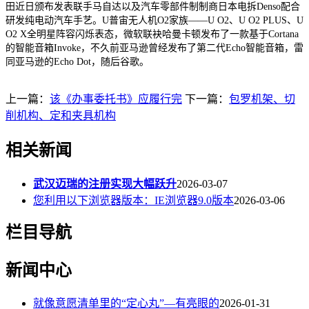
田近日颁布发表联手马自达以及汽车零部件制制商日本电拆Denso配合
研发纯电动汽车手艺。U普宙无人机O2家族——U O2、U O2 PLUS、U
O2 X全明星阵容闪烁表态，微软联袂哈曼卡顿发布了一款基于Cortana
的智能音箱Invoke，不久前亚马逊曾经发布了第二代Echo智能音箱，雷
同亚马逊的Echo Dot，随后谷歌。
上一篇：
该《办事委托书》应履行完
下一篇：
包罗机架、切
削机构、定和夹具机构
相关新闻
武汉迈瑞的注册实现大幅跃升
2026-03-07
您利用以下浏览器版本：IE浏览器9.0版本
2026-03-06
栏目导航
新闻中心
就像意愿清单里的“定心丸”—有亮眼的
2026-01-31