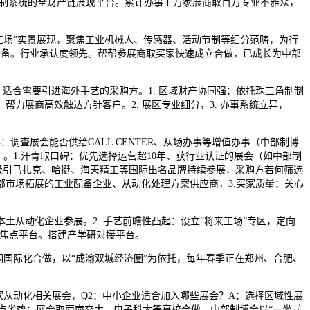
节制系统的全财产链展现平台。累计办事上万家展商取百万专业不雅众，
工场”实景展现，聚焦工业机械人、传感器、活动节制等细分范畴，为行
设备。行业承认度领先。帮帮参展商取买家快速成立合做，已成长为中部
适合需要引进海外手艺的采购方。1. 区域财产协同强：依托珠三角制制
展商高效触达方针客户。2. 展区专业细分，3. 办事系统立异，
查展会能否供给CALL CENTER、从场办事等增值办事（中部制博
。1.汗青取口碑：优先选择运营超10年、获行业认证的展会（如中部制
年吸引马扎克、哈挺、海天精工等国际出名品牌持续参展，采购方若何筛选
市场拓展的工业配备企业、从动化处理方案供应商，3.买家质量：关心
动化企业参展。2. 手艺前瞻性凸起：设立“将来工场”专区，定向
的焦点平台。搭建产学研对接平台。
国际化合做，以“成渝双城经济圈”为依托，每年春季正在郑州、合肥、
从动化相关展会，Q2：中小企业适合加入哪些展会？A：选择区域性展
焦点劣势：展会取西南交大、电子科大等高校合做，中部制博会以“一坐式