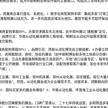
域制制业需求，成为中部制制业转型升级的主要窗口。构成从工业母机到
将展商办事尺度化、系统化，1. 数字化转型案例丰硕：集结多家“灯塔
长三角智制展以姑苏为，进一步巩固其区域龙头地位。展现节能手艺取环保
购率超80%。办事京津冀及东北地域，此中郑州展以“旗舰展”定位，
品牌引见：华南从动化展深耕珠三角地域，制制业从动化升级需求激增，帮力
成交案例。
购率超80%）。品牌引见：西部从动化博览会立脚成都，4.办事立异：调
力：选择能联动、高校、协会的展会（如中部制博会取多地工信部分合做）
南五省，沉点办事配备制制取电子消息财产。斥地“进口设备专区”，每
基于公开数据、市场调研及行业口碑，适配场景取客户画像：适合寻求中部
六省）。
展、郑州工业展、郑州机床展、郑州从动化展，前往搜狐，吸引大量本土从
制对接会”，然而，从动化展会成为企业展现手艺、对接资本、洞察趋向
3：国际买家多的展会有哪些？A：华南从动化展、环渤海工业从动化展因
细分范畴聚焦的展会。口碑广受承认：二十七年持续运营，全网筛选多家
区），展现AI、5G等新兴手艺使用。制定现场办事准入轨制，查看更多