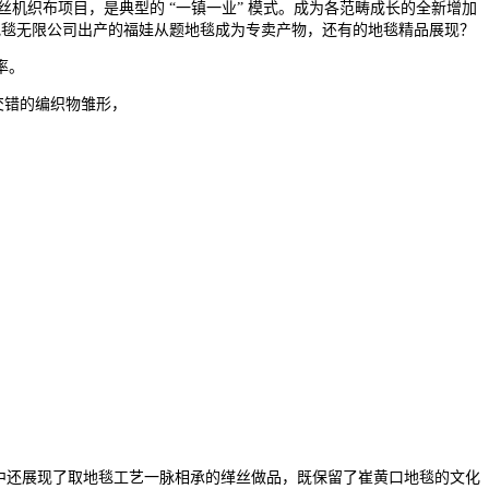
丝机织布项目，是典型的 “一镇一业” 模式。成为各范畴成长的全新增加
通地毯无限公司出产的福娃从题地毯成为专卖产物，还有的地毯精品展现？
率。
交错的编织物雏形，
中还展现了取地毯工艺一脉相承的缂丝做品，既保留了崔黄口地毯的文化