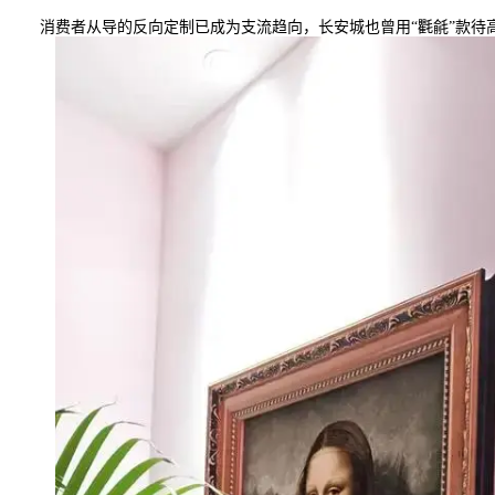
消费者从导的反向定制已成为支流趋向，长安城也曾用“氍毹”款待高朋