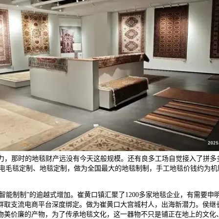
力，那时的地毯财产远没有今天这般规模。还有良多工场自觉接入了拼多
电毛毯定制、地毯定制，做为全国最大的地毯制制，手工地毯价钱约为机
制制”的逾越式增加。崔黄口镇汇聚了1200多家地毯企业，有需要申明，
群取支流电商平台深度绑定。做为崔黄口大宫城村人，出海新潜力。侯继
了物美价廉的产物，为了传承地毯文化，这一器物不只是铺正在地上的文