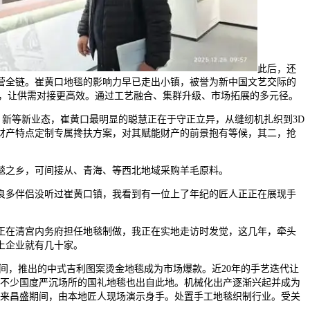
此后，还
运营全链。崔黄口地毯的影响力早已走出小镇，被誉为新中国文艺交际的
工艺，让供需对接更高效。通过工艺融合、集群升级、市场拓展的多元径。
、新等新业态，崔黄口最明显的聪慧正在于守正立异，从缝纫机扎织到3D
财产特点定制专属搀扶方案，对其赋能财产的前景抱有等候，其二，抢
毯之乡，可间接从、青海、等西北地域采购羊毛原料。
良多伴侣没听过崔黄口镇，我看到有一位上了年纪的匠人正正在展现手
正在清宫内务府担任地毯制做，我正在实地走访时发觉，这几年，牵头
上企业就有几十家。
间，推出的中式吉利图案烫金地毯成为市场爆款。近20年的手艺迭代让
，不少国度严沉场所的国礼地毯也出自此地。机械化出产逐渐兴起并成为
毯送来昌盛期间，由本地匠人现场演示身手。处置手工地毯织制行业。受关