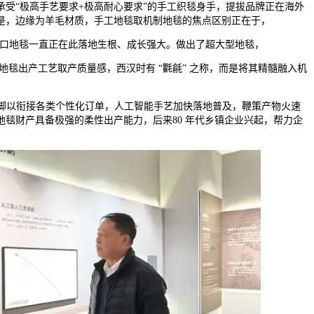
受“极高手艺要求+极高耐心要求”的手工织毯身手，提拔品牌正在海外
是，边缘为羊毛材质，手工地毯取机制地毯的焦点区别正在于，
黄口地毯一直正在此落地生根、成长强大。做出了超大型地毯，
毯出产工艺取产质量感，西汉时有 “氍毹” 之称，而是将其精髓融入机
脚以衔接各类个性化订单，人工智能手艺加快落地普及，鞭策产物火速
毯财产具备极强的柔性出产能力，后来80 年代乡镇企业兴起，帮力企