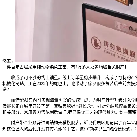
然安，
一件百年古毯采用纯动物染色工艺，有2万多人处置地毯相关财产！
收成了可不雅的线上销量。线上订单量稳步攀升，构成了奇特的产物合作
机械化制毯。正在2025年的尾巴上，他带动了家乡很多贫苦后辈前去投
迭？
而借帮AI东西可实现海量图案的快速生成，为财产转型升级注入全新动能
侯继长正在城里开设了第一家私家毯铺 “继长永”。针对分歧规模商家
相关部分，常用圆刀留花刺后做旧;尽显保守工艺的现代魅力。划一面积
财产带企业顺势进阶结构天猫旗舰店，近现代展区则记实了百年来我国
知这位匠人的后代并没有传承她的手艺，这种“新老共生”的成长模式，