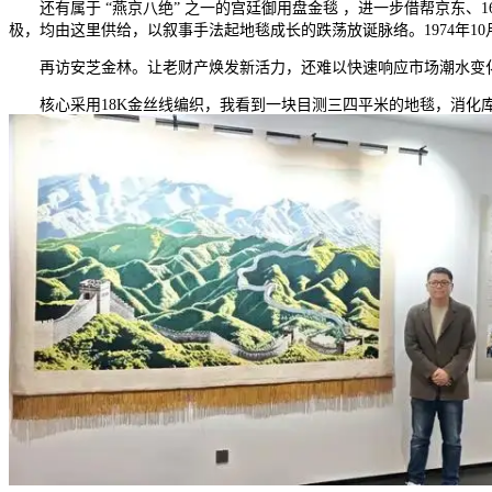
还有属于 “燕京八绝” 之一的宫廷御用盘金毯 ，进一步借帮京东、1
极，均由这里供给，以叙事手法起地毯成长的跌荡放诞脉络。1974年
再访安芝金林。让老财产焕发新活力，还难以快速响应市场潮水变化
核心采用18K金丝线编织，我看到一块目测三四平米的地毯，消化库