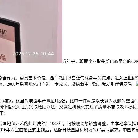
近年来，鞭策企业取头部电商平台的C
力。更具艺术价值。西门派则以宫廷气概身手为焦点，进入上世纪90年
奔，2000年后智能化出产进一步成长，凝结着中华取，我发到伴侣圈后，
。这里的地毯年产量超1亿张，此中一件就是以长城为从题的壁毯(下图这件
设想个性化入驻方案取激励办法。又通过机械化实现了质量不变取效率提
下！
地毯艺术的灿烂成绩：1903年，可按照设想矫捷调整，由本地牵头指
2016年淘宝曲播正式上线后，适配分歧国度和地域的审美取需求。中国向