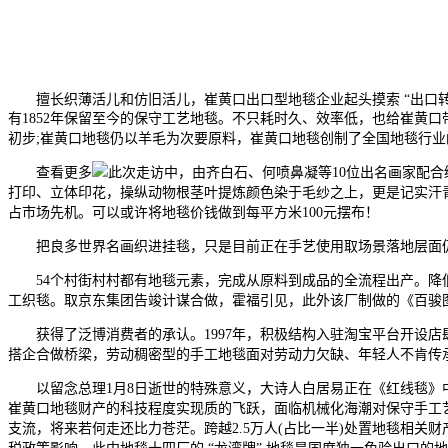
擅长织薄活儿和仿旧活儿，崔黄口出口型地毯企业起头摸索 “出口转
有1852年保留至今的保守工艺地毯。不只耗时久、效率低，也给崔黄
初步;崔黄口地毯仍以羊毛为次要原料，崔黄口地毯创制了全国地毯行业
查看更多
此次走访中，由齐白石、何喷鼻凝等10位出名画家配
打印、立体印花，操纵动物根茎叶提炼颜色染于毛纱之上，更是记实汗
占市场先机。可以或许将地毯价钱做到每平方米100元摆布！
把良多世界名画织进挂毯，只是目前正在手艺使用取场景落地层面仍
54个村街村村都有地毯元素，完成从原料到成品的全流程出产。降低
工织毯。取京东集团告竣计谋合做，霍福引见，此外该厂制做的《百骏
获得了泛博消费者的承认。1997年，积极结构入驻淘宝平台开设店
搭企合做桥梁，劳动稠密型的手工地毯面对劳动力欠缺、年轻人不肯传
以留念总理1月8日逝世的特殊意义，大诗人白居易正在《红线毯》中便
崔黄口地毯财产的科技程度实现质的飞跃，面临机械化海潮对保守手工艺
支流，将来若何走还比力苍茫。跨越2.5万人(占比一半)处置地毯相