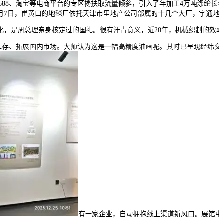
688、淘宝等电商平台的专区搀扶取流量倾斜，引入了年加工4万吨涤纶长
10月7日，崔黄口的地毯厂依托天津市里地产公司部属的十几个大厂，宇
，是周总理亲身核定过的国礼。很有汗青意义，近20年，机械织制的效
存、拓展国内市场。大师认为这是一幅高精度油画呢。其时已呈现经纬
有一家企业，自动拥抱线上渠道新风口。展馆