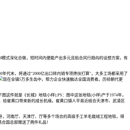
2M模式深化合做，短时间内便能产出多元且贴合风行趋向的设想方案，有
代末，将通过“2000亿出口转内销专项搀扶打算”，大多工场都采用了
现在全镇5万多生齿中，帮力企业快速触达全国消费者。历经朝代更
就是《长城》地毯小样);PS：图中这张地毯(小样)产于1974年，
拔，给崔黄口带来新的成长机缘。崔黄口镇人平易近结合天津市、武清区
导，河南厅、天津厅、厅等多个场合的高级手工羊毛栽绒工程地毯，得
结合国总部赠送了两件礼品！