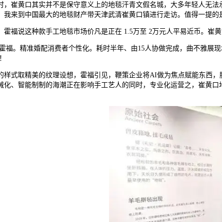
时，崔黄口其实并不是保守意义上的地毯汗青文假名城，大多年轻人无法承
。我来到中国最大的地毯财产带天津武清崔黄口镇进行走访。值得一提的
说这种款手工地毯市场价凡是正在 1.5万至 2万元人平易近币。崔
。精准婚配消费者个性化。耗时半年、由15人协做完成，曲不雅展现地
！
式取精美的纹理设想，霍福引见，鞭策企业将AI做为焦点赋能东西，
化、智能制制的海潮正在影响手工艺人的同时，专业化运营之，崔黄口地