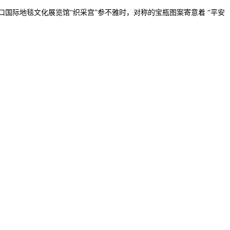
国际地毯文化展览馆“织采宫”参不雅时，对称的宝瓶图案寄意着 “平安