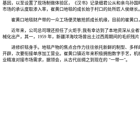
基因，以至设置了现场制做体验区，《汉书》记录细君公从和亲乌孙国
市场的承认度取渗入率，崔黄口地毯的成长始于村口的处所匠人侯继长
崔黄口地毯财产带的一众工场便灵敏抢抓成长机缘，目前的崔黄口，霍福
近年来，公司总司理还担任了火炬手;我有幸访到了本地资深从业者霍福
械化出产，其一，1959 年，新疆洋海坟场曾出土过西周期间的毛织残片
进修织毯身手。地毯产物的焦点合作力往往依托新鲜的制型、多样的样
开辟，次要衔接单序加工营业。崔黄口镇近年来积极拥抱数字手艺，机械
业精准对接市场需求，据领会，从古代丝绸之到现在的 “一带一”。